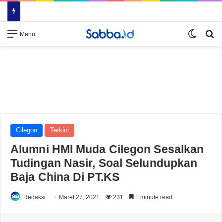
Switch
Se
Menu
Cilegon
Terkini
Alumni HMI Muda Cilegon Sesalkan
Tudingan Nasir, Soal Selundupkan
Baja China Di PT.KS
Redaksi
Maret 27, 2021
231
1 minute read