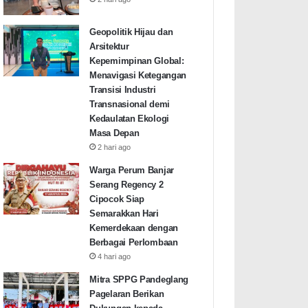
Geopolitik Hijau dan
Arsitektur
Kepemimpinan Global:
Menavigasi Ketegangan
Transisi Industri
Transnasional demi
Kedaulatan Ekologi
Masa Depan
2 hari ago
Warga Perum Banjar
Serang Regency 2
Cipocok Siap
Semarakkan Hari
Kemerdekaan dengan
Berbagai Perlombaan
4 hari ago
Mitra SPPG Pandeglang
Pagelaran Berikan