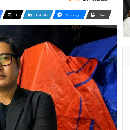
587
1 minute read
X
LinkedIn
Messenger
Print