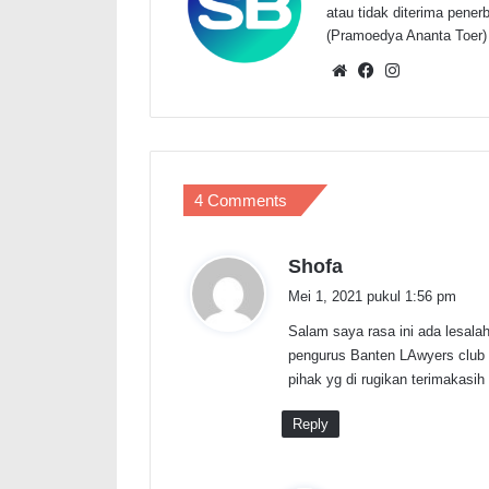
atau tidak diterima penerbi
(Pramoedya Ananta Toer)
Website
Facebook
Instagram
4 Comments
b
Shofa
e
Mei 1, 2021 pukul 1:56 pm
r
Salam saya rasa ini ada lesala
k
pengurus Banten LAwyers club m
a
pihak yg di rugikan terimakasih
t
a
Reply
: