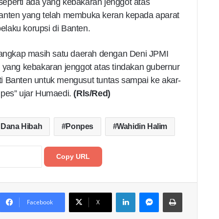
eperti ada yang kebakaran jenggot atas
Banten yang telah membuka keran kepada aparat
laku korupsi di Banten.
itangkap masih satu daerah dengan Deni JPMI
 yang kebakaran jenggot atas tindakan gubernur
i Banten untuk mengusut tuntas sampai ke akar-
npes” ujar Humaedi.
(Rls/Red)
 Dana Hibah
Ponpes
Wahidin Halim
Copy URL
LinkedIn
Messenger
Print
Facebook
X