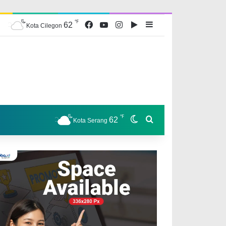
℉
Facebook
YouTube
Instagram
Google Play
Sidebar
62
Kota Cilegon
℉
Switch skin
Search for
62
Kota Serang