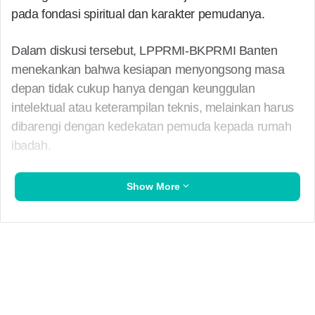
pada fondasi spiritual dan karakter pemudanya.
Dalam diskusi tersebut, LPPRMI-BKPRMI Banten
menekankan bahwa kesiapan menyongsong masa
depan tidak cukup hanya dengan keunggulan
intelektual atau keterampilan teknis, melainkan harus
dibarengi dengan kedekatan pemuda kepada rumah
ibadah.
Show More
“Kita merujuk pada hadits Nabi SAW tentang golongan
yang dirindukan surga, yaitu ‘rajulun mu’allaqun
qolbuhu fil masajid’ (seseorang yang hatinya terpaut
dengan masjid). Ini adalah visi besar kami,” ujar
Sekretaris Wilayah LPPRMI-BKPRMI Banten.