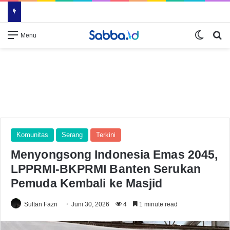
Switch
Se
Menu
Komunitas
Serang
Terkini
Menyongsong Indonesia Emas 2045,
LPPRMI-BKPRMI Banten Serukan
Pemuda Kembali ke Masjid
Sultan Fazri
Juni 30, 2026
4
1 minute read