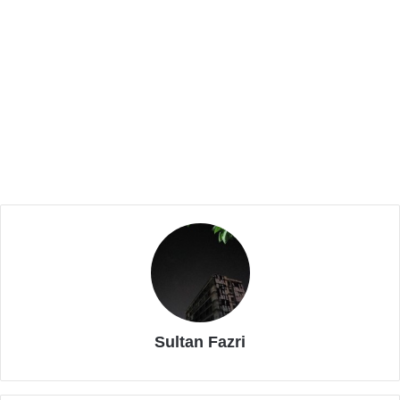
Related Articles
IKA UIN Banten Harus Menjadi Ruang
Rekonsiliasi Alumni, Bukan Arena
Delegitimasi
Mei 20, 2026
Permikomnas Banten Audiensi dengan
Diskominfo, Soroti Judi Online hingga
Blank Spot Internet di Banten Selatan
Mei 14, 2026
Pihaknya meyakini bahwa jika sebuah wilayah ingin
berjaya, maka tolok ukurnya harus dimulai dari kualitas
Sultan Fazri
ibadah para pemudanya. Masjid bukan sekadar
tempat ibadah, melainkan pusat peradaban dan pusat