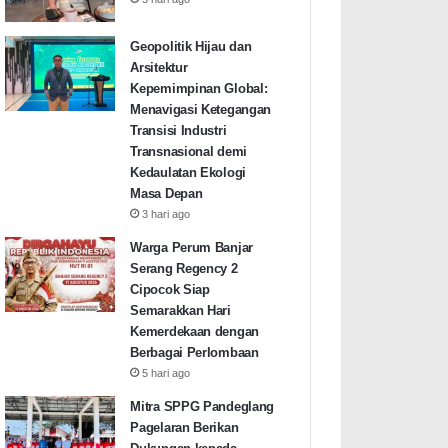
Geopolitik Hijau dan
Arsitektur
Kepemimpinan Global:
Menavigasi Ketegangan
Transisi Industri
Transnasional demi
Kedaulatan Ekologi
Masa Depan
3 hari ago
Warga Perum Banjar
Serang Regency 2
Cipocok Siap
Semarakkan Hari
Kemerdekaan dengan
Berbagai Perlombaan
5 hari ago
Mitra SPPG Pandeglang
Pagelaran Berikan