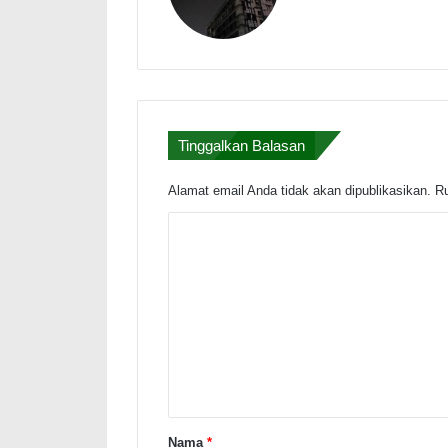
Tinggalkan Balasan
Alamat email Anda tidak akan dipublikasikan.
Ru
K
o
m
e
n
t
a
r
Nama
*