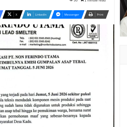
30
1 minute read
X
LinkedIn
Messenger
Print