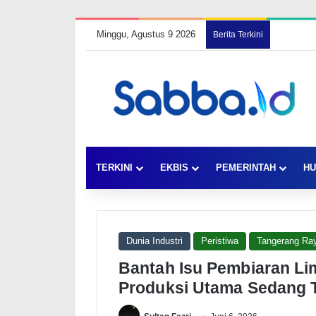
Minggu, Agustus 9 2026
Berita Terkini
TERKINI
EKBIS
PEMERINTAH
HU
Dunia Industri
Peristiwa
Tangerang Ra
Bantah Isu Pembiaran Li
Produksi Utama Sedang T