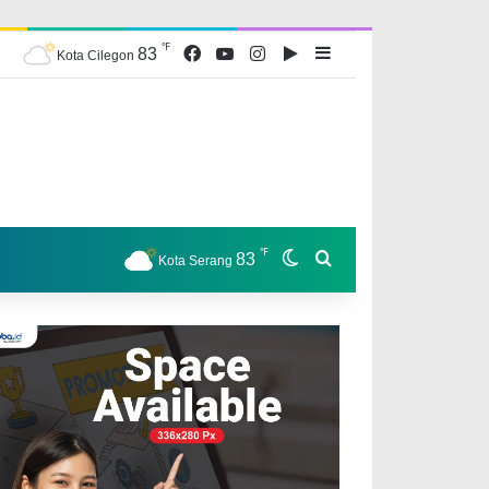
℉
Facebook
YouTube
Instagram
Google Play
Sidebar
83
Kota Cilegon
℉
Switch skin
Search for
83
Kota Serang