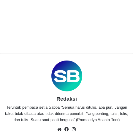
Februari 26, 2023
Idho Meilano Ajak Walikota dan Forkopimda
Lawan Covid dengan Bangun Dapur Umum
Kebangsaan
Agustus 13, 2021
“Mari kita kembangkan ekonomi syariah di Banten.”
Ujarnya.
Pada Musyda ini juga di hadiri oleh 8 Orsat ICMI
Sekota Tangerang, MUI, FKUB Kota Tangerang.
Musyda ICMI yang kedua ini terpilih kembali Ahmad
Redaksi
Jazuli Abdillah sebagai Ketua ICMI Orda Kota
Teruntuk pembaca setia Sabba “Semua harus ditulis, apa pun. Jangan
takut tidak dibaca atau tidak diterima penerbit. Yang penting, tulis, tulis,
Tangerang.
dan tulis. Suatu saat pasti berguna” (Pramoedya Ananta Toer)
Website
Facebook
Instagram
Jazuli berpesan agar ICMI hadir untuk masyarakat,