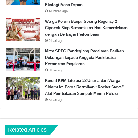
penyalahgunaan wewenang jabatan (Abuse of Power)
Ekologi Masa Depan
kepala Unit Penyelenggara Pelabuhan Kelas III
47 menit ago
Labuan, hal itu terlihat dari pembiaran terhadap kapal-
Warga Perum Banjar Serang Regency 2
kapal tongkang yang terdampar.
Cipocok Siap Semarakkan Hari Kemerdekaan
dengan Berbagai Perlombaan
2 hari ago
“Dari hasil investigasi dilapangan ditemukan kapal-
Mitra SPPG Pandeglang Pagelaran Berikan
kapal tongkang diwilayah kabupaten Pandeglang yang
Dukungan kepada Anggota Paskibraka
terdampar dari tahun 2018 hingga kini masih
Kecamatan Pagelaran
dibiarkan, dan dari informasi nelayan tongkang yang
3 hari ago
terdampar tersebut mengganggu aktivitas nelayan
Keren! KKM Literasi 52 Untirta dan Warga
sekitar,” pungkas Fikri yang dikenal memiliki nama
Sidamukti Baros Resmikan “Rocket Stove”
sapaan Boled dalam orasinya di depan Kantor Unit
Alat Pembakaran Sampah Minim Polusi
5 hari ago
Penyelenggara Pelabuhan (UPP) Kelas III Labuan.
(Dika/Red)
Related Articles
Aliansi Mahasiswa Pandeglang
Pandeglang