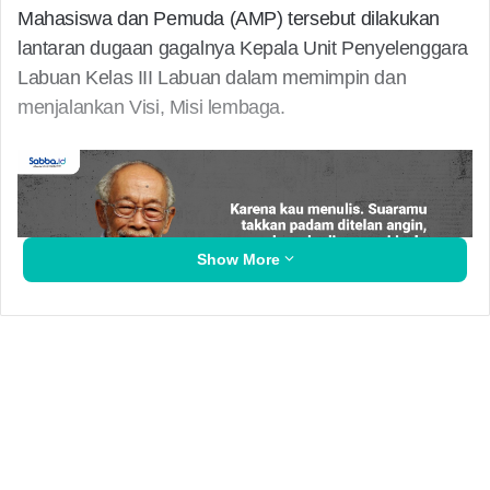
Mahasiswa dan Pemuda (AMP) tersebut dilakukan
lantaran dugaan gagalnya Kepala Unit Penyelenggara
Labuan Kelas III Labuan dalam memimpin dan
menjalankan Visi, Misi lembaga.
Show More
“Kepala Unit Penyelenggara Pelabuhan (UPP) Kelas
III Labuan harus mundur dari jabatannya karena
diduga gagal dalam menjalankan Visi, Misi,” Terang
Entis yang kerap disapa Tayo.