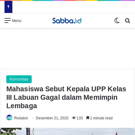
Switch
Se
Menu
Komunitas
Mahasiswa Sebut Kepala UPP Kelas
III Labuan Gagal dalam Memimpin
Lembaga
Redaksi
Desember 21, 2020
135
1 minute read