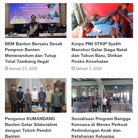
UPP Kelas III Labuan.
Copy URL
BEM Banten Bersatu Desak
Korps PMI STKIP Syekh
Pemprov Banten
Manshur Gelar Siaga Natal
Memorandum dan Tutup
dan Tahun Baru, Dirikan
Total Tambang Ilegal
Posko Kesehatan
Januari 15, 2026
Januari 1, 2026
Pengurus KUMANDANG
Sosialisasi Program Bangga
Banten Gelar Silaturahmi
Kencana di Menes Perkuat
dengan Tokoh Pendiri
Perlindungan Anak dan
Banten
Ketahanan Keluarga