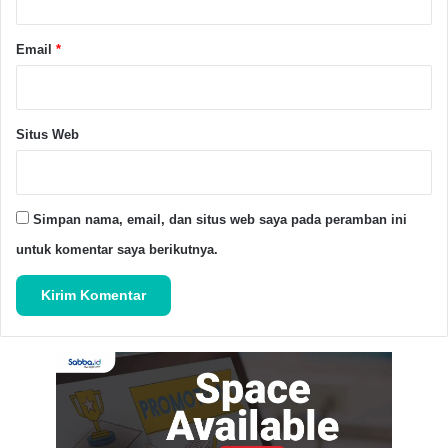
Email
*
Situs Web
Simpan nama, email, dan situs web saya pada peramban ini
“Selain dilakukannya evaluasi Kepala Unit
untuk komentar saya berikutnya.
Penyelenggara Pelabuhan Kelas III Labuan, kamipun
menuntut untuk ditegakkannya UU 17 tahun 2008
tentang pelayaran bahwa pelayaran adalah satu
kesatuan sistem yang terdiri atas angkutan di perairan,
kepelabuhanan, keselamatan dan keamanan, serta
perlindungan lingkungan maritim,” tegas Entis
Sumantri.