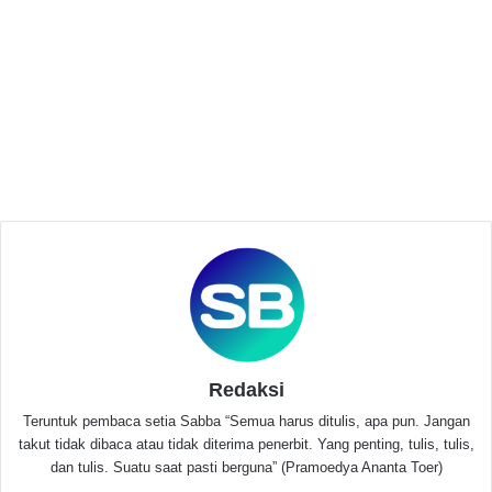
Related Articles
Rapimnas II PP KAMMI Hadirkan Seminar
Nasional Bahas Geopolitik Global dan
Tantangan Generasi Muda
Juni 20, 2026
LENTERA KNPI Dorong Sekwan Pandeglang
Segera Definitif demi Penguatan Tata Kelola
DPRD
Mei 22, 2026
Lanjut Entis, ia juga mengatakan Evaluasi UPP harus
Redaksi
dilakukan, agar Visi, Misi dapat dijalankan sesuai
dengan semestinya.
Teruntuk pembaca setia Sabba “Semua harus ditulis, apa pun. Jangan
takut tidak dibaca atau tidak diterima penerbit. Yang penting, tulis, tulis,
dan tulis. Suatu saat pasti berguna” (Pramoedya Ananta Toer)
“Kami mengambil sikap untuk menyuarakan aspirasi