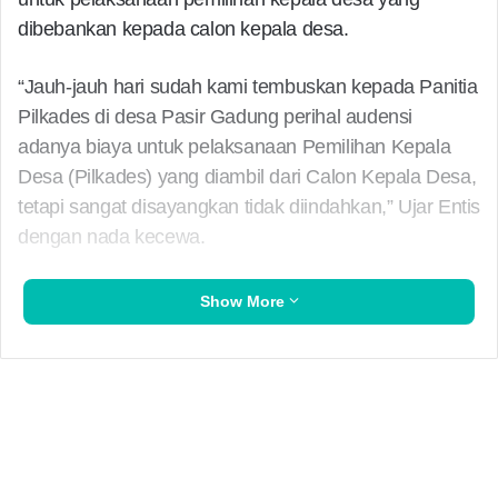
dibebankan kepada calon kepala desa.
“Jauh-jauh hari sudah kami tembuskan kepada Panitia
Pilkades di desa Pasir Gadung perihal audensi
adanya biaya untuk pelaksanaan Pemilihan Kepala
Desa (Pilkades) yang diambil dari Calon Kepala Desa,
tetapi sangat disayangkan tidak diindahkan,” Ujar Entis
dengan nada kecewa.
Show More
Entis mengungkapkan, bahwa Biaya Pemilihan
Kepala Desa di Desa Pasir Gadung, Kecamatan Patia,
Kabupaten Pandeglang Provinsi Banten menjadi
sample, Hal tersebut lantaran biaya diambil dari Calon
Kepala Desa itu dikhawatirkan akan dijadikan contoh