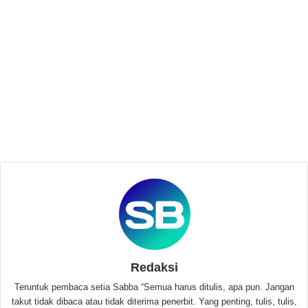
buruk oleh panitia Pilkades dikecamatan lainnya jika
dibiarkan.
Related Articles
Fikri Jupri: Pesan Untuk Pilkades
Pandeglang Menuju Pembangunan
Berkelanjutan
Oktober 16, 2021
Pemuda & Pelajar NU Siap Sinergi Bersama
Kepolisian Kawal Pilkades Tanpa Money
Politik
Oktober 13, 2021
Redaksi
“Jika persoalan tersebut dibiarkan maka kami khawatir
Teruntuk pembaca setia Sabba “Semua harus ditulis, apa pun. Jangan
akan dijadikan contoh buruk bagi panitia Pilkades
takut tidak dibaca atau tidak diterima penerbit. Yang penting, tulis, tulis,