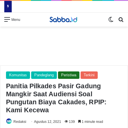
Switch
Se
Menu
Komunitas
Pandeglang
Peristiwa
Terkini
Panitia Pilkades Pasir Gadung
Mangkir Saat Audiensi Soal
Pungutan Biaya Cakades, RPIP:
Kami Kecewa
Redaksi
Agustus 12, 2021
139
1 minute read