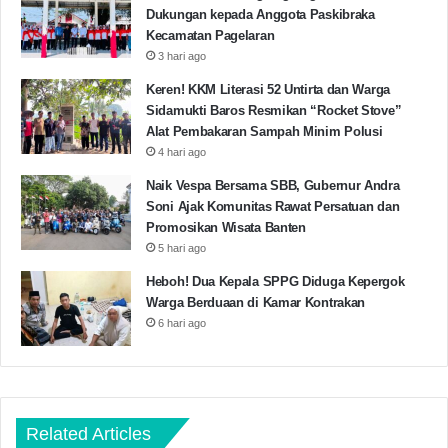
Dukungan kepada Anggota Paskibraka
Kecamatan Pagelaran
Kecamatan Patia
Pilkades 2021
3 hari ago
Pilkades Pandeglang
Keren! KKM Literasi 52 Untirta dan Warga
Sidamukti Baros Resmikan “Rocket Stove”
Pungutan Biaya Cakades
RPIP
Alat Pembakaran Sampah Minim Polusi
4 hari ago
Naik Vespa Bersama SBB, Gubernur Andra
Copy URL
Soni Ajak Komunitas Rawat Persatuan dan
Promosikan Wisata Banten
5 hari ago
Heboh! Dua Kepala SPPG Diduga Kepergok
Warga Berduaan di Kamar Kontrakan
6 hari ago
Related Articles