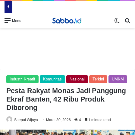
Switch
Se
Menu
Industri Kreatif
Komunitas
Nasional
Terkini
UMKM
Pesta Rakyat Monas Jadi Panggung
Ekraf Banten, 42 Ribu Produk
Diborong
Saepul Wijaya
Maret 30, 2026
4
1 minute read