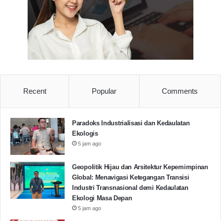
memperkuat fondasi ekonomi kerakyatan menuju
Indonesia Maju.
Fekraf Banten
pesta rakyat
UMKM
Copy URL
Recent
Popular
Comments
Paradoks Industrialisasi dan Kedaulatan
Ekologis
5 jam ago
Geopolitik Hijau dan Arsitektur Kepemimpinan
Global: Menavigasi Ketegangan Transisi
Industri Transnasional demi Kedaulatan
Ekologi Masa Depan
5 jam ago