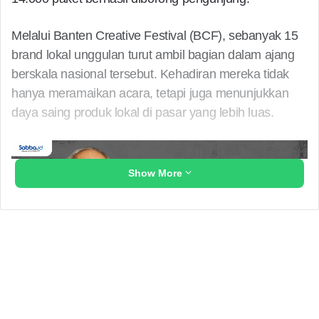
Melalui Banten Creative Festival (BCF), sebanyak 15
brand lokal unggulan turut ambil bagian dalam ajang
berskala nasional tersebut. Kehadiran mereka tidak
hanya meramaikan acara, tetapi juga menunjukkan
daya saing produk lokal di pasar yang lebih luas.
Show More
Ragam produk yang ditawarkan mencakup berbagai
sektor kreatif, mulai dari apparel, active wear hingga
modest fashion. Antusiasme pengunjung yang tinggi