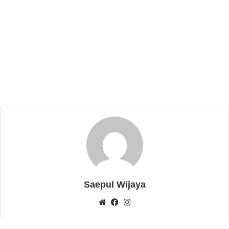
terhadap produk-produk tersebut menjadi indikator
kuat bahwa karya anak daerah mampu menarik minat
publik nasional.
Related Articles
Pekan Literasi Untirta 2026 Kupas Strategi
Monetisasi Platform Digital
Mei 9, 2026
Antusiasme Tinggi, Ribuan Pengunjung
Padati BCF Ramadan Sale 2026 di Kota
Serang
Maret 11, 2026
Saepul Wijaya
We
Fa
Inst
Ketua Forum Ekonomi Kreatif (Fekraf) Banten
bsit
ceb
agr
sekaligus Founder BCF, M. Irfan atau Koyong,
e
ook
am