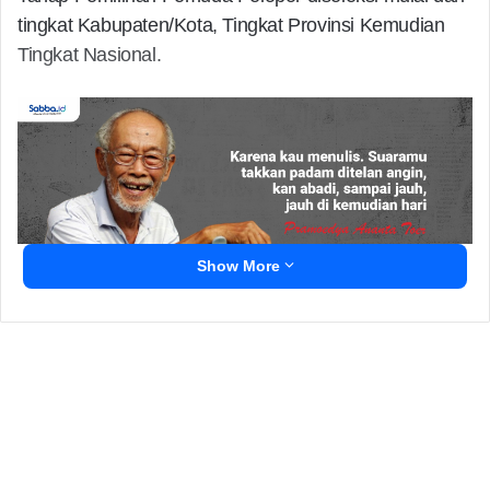
tingkat Kabupaten/Kota, Tingkat Provinsi Kemudian
Tingkat Nasional.
Show More
Tahapan yang dibuka sejak Maret lalu ini kini telah
selesai pada penetapan pemuda pelopor terpilih di
Tingkat Provinsi yang diumumkan pada Selasa (8/9),
selanjutnya peserta di delegasikan mengikuti seleksi di
tingkat nasional.
Related Articles