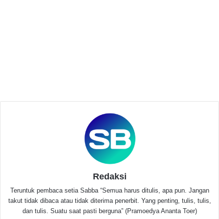
KUMANDANG Komisariat UIN SMH Banten
Gelar Pelantikan, Upgrading, dan Rapat
Kerja Pengurus Baru
Juli 5, 2026
Bus Asli Kembali Terlibat Kecelakaan,
Kumandang Banten Soroti Keselamatan
Pengendara di Jalan Raya
Juni 30, 2026
Sebelumnya Pemilihan Pemuda Pelopor merupakan
salah satu program dari Asisten Deputi Kepemimpinan
Redaksi
dan Kepeloporan Pemuda nasional yang mengacu
pada Renstra (Rencana Startegi) Kemenpora untuk
Teruntuk pembaca setia Sabba “Semua harus ditulis, apa pun. Jangan
takut tidak dibaca atau tidak diterima penerbit. Yang penting, tulis, tulis,
tahun 2020-2024.
dan tulis. Suatu saat pasti berguna” (Pramoedya Ananta Toer)