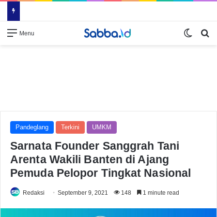
Switch
Se
Menu
Pandeglang
Terkini
UMKM
Sarnata Founder Sanggrah Tani
Arenta Wakili Banten di Ajang
Pemuda Pelopor Tingkat Nasional
Redaksi
September 9, 2021
148
1 minute read