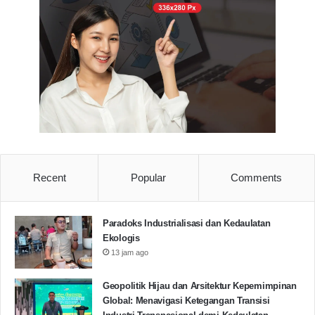
Bidang SDA, Pariwisata dan LH; SAMPAH
DIGITAL; Iyaduulloh; Kota Serang;
Bidang Inovasi Teknologi; SAYOORNARA; Rizky
Cahya Nugraha; Kota Serang;
Bidang Pendidikan; DEWI HUKUM DI BUMI
MANUSIA; Athari Farhani; Kota Tangsel;
Bidang Agama dan Sosbud; RUMAH PRESTASI;
M.Ujang Kurnia; Kota Serang.
(Idr/Red)
Recent
Popular
Comments
Arena
Banten
Kumandang Banten
Paradoks Industrialisasi dan Kedaulatan
Pandeglang
Pemuda Pelopor Kemenpora
Ekologis
13 jam ago
Sanggrah Tani
Sarnata
Untirta
Geopolitik Hijau dan Arsitektur Kepemimpinan
Copy URL
Global: Menavigasi Ketegangan Transisi