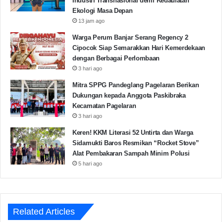
Industri Transnasional demi Kedaulatan
Ekologi Masa Depan
13 jam ago
Warga Perum Banjar Serang Regency 2
Cipocok Siap Semarakkan Hari Kemerdekaan
dengan Berbagai Perlombaan
3 hari ago
Mitra SPPG Pandeglang Pagelaran Berikan
Dukungan kepada Anggota Paskibraka
Kecamatan Pagelaran
3 hari ago
Keren! KKM Literasi 52 Untirta dan Warga
Sidamukti Baros Resmikan “Rocket Stove”
Alat Pembakaran Sampah Minim Polusi
5 hari ago
Related Articles