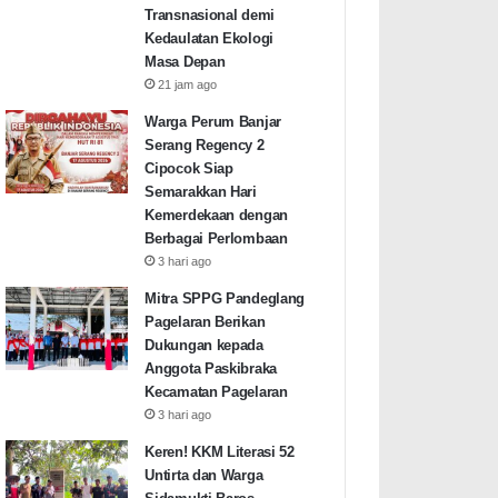
Transnasional demi
Kedaulatan Ekologi
Masa Depan
21 jam ago
Warga Perum Banjar
Serang Regency 2
Cipocok Siap
Semarakkan Hari
Kemerdekaan dengan
Berbagai Perlombaan
3 hari ago
Mitra SPPG Pandeglang
Pagelaran Berikan
Dukungan kepada
Anggota Paskibraka
Kecamatan Pagelaran
3 hari ago
Keren! KKM Literasi 52
Untirta dan Warga