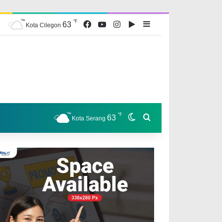
℉
Facebook
YouTube
Instagram
Google Play
Sidebar
63
Kota Cilegon
℉
Switch skin
Search for
63
Kota Serang