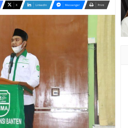
X
LinkedIn
Messenger
Print