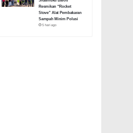
Sidamukti Baros
Resmikan “Rocket
Stove” Alat Pembakaran
Sampah Minim Polusi
5 hari ago