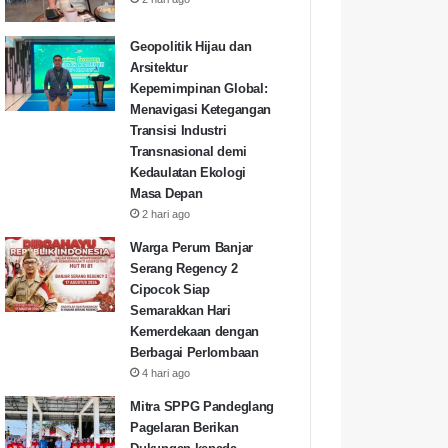
Geopolitik Hijau dan
Arsitektur
Kepemimpinan Global:
Menavigasi Ketegangan
Transisi Industri
Transnasional demi
Kedaulatan Ekologi
Masa Depan
2 hari ago
Warga Perum Banjar
Serang Regency 2
Cipocok Siap
Semarakkan Hari
Kemerdekaan dengan
Berbagai Perlombaan
4 hari ago
Mitra SPPG Pandeglang
Pagelaran Berikan