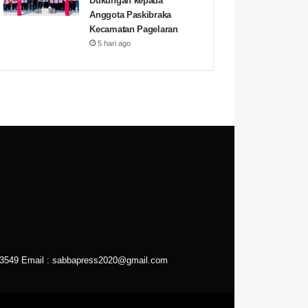
Dukungan kepada
Anggota Paskibraka
Kecamatan Pagelaran
5 hari ago
43549
Email :
sabbapress2020@gmail.com