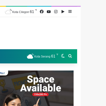
℉
Facebook
YouTube
Instagram
Google Play
61
Sidebar
Kota Cilegon
℉
61
Switch skin
Search for
Kota Serang