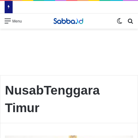
Switch
Se
Menu
NusabTenggara
Timur