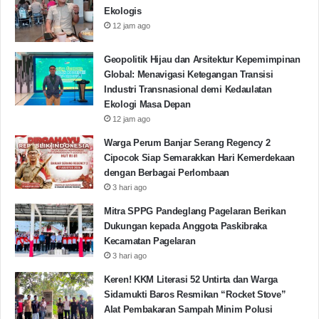
Ekologis
12 jam ago
Geopolitik Hijau dan Arsitektur Kepemimpinan
Global: Menavigasi Ketegangan Transisi
Industri Transnasional demi Kedaulatan
Ekologi Masa Depan
12 jam ago
Warga Perum Banjar Serang Regency 2
Cipocok Siap Semarakkan Hari Kemerdekaan
dengan Berbagai Perlombaan
3 hari ago
Mitra SPPG Pandeglang Pagelaran Berikan
Dukungan kepada Anggota Paskibraka
Kecamatan Pagelaran
3 hari ago
Keren! KKM Literasi 52 Untirta dan Warga
Sidamukti Baros Resmikan “Rocket Stove”
Alat Pembakaran Sampah Minim Polusi