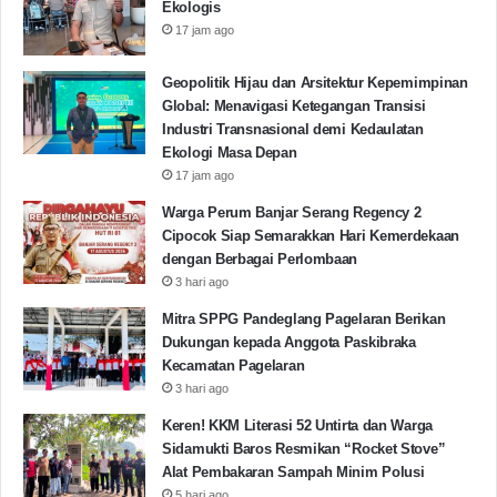
Ekologis
17 jam ago
Geopolitik Hijau dan Arsitektur Kepemimpinan
Global: Menavigasi Ketegangan Transisi
Industri Transnasional demi Kedaulatan
Ekologi Masa Depan
17 jam ago
Warga Perum Banjar Serang Regency 2
Cipocok Siap Semarakkan Hari Kemerdekaan
dengan Berbagai Perlombaan
3 hari ago
Mitra SPPG Pandeglang Pagelaran Berikan
Dukungan kepada Anggota Paskibraka
Kecamatan Pagelaran
3 hari ago
Keren! KKM Literasi 52 Untirta dan Warga
Sidamukti Baros Resmikan “Rocket Stove”
Alat Pembakaran Sampah Minim Polusi
5 hari ago