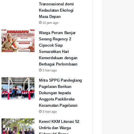
Transnasional demi
Kedaulatan Ekologi
Masa Depan
15 jam ago
Warga Perum Banjar
Serang Regency 2
Cipocok Siap
Semarakkan Hari
Kemerdekaan dengan
Berbagai Perlombaan
3 hari ago
Mitra SPPG Pandeglang
Pagelaran Berikan
Dukungan kepada
Anggota Paskibraka
Kecamatan Pagelaran
3 hari ago
Keren! KKM Literasi 52
Untirta dan Warga