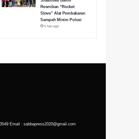
Sidamukti Baros
Resmikan “Rocket
Stove” Alat Pembakaran
Sampah Minim Polusi
5 hari ago
43549
Email :
sabbapress2020@gmail.com