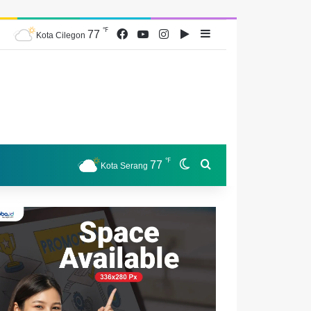
℉
Facebook
YouTube
Instagram
Google Play
77
Sidebar
Kota Cilegon
℉
77
Switch skin
Search for
Kota Serang