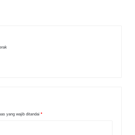
gerak
am
as yang wajib ditandai
*