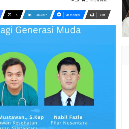
18
1 minute read
X
LinkedIn
Messenger
Print