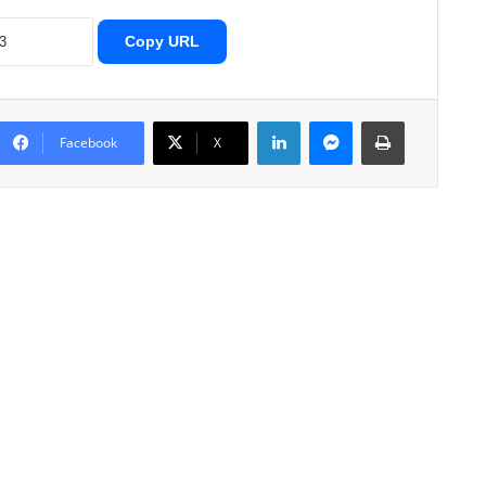
Copy URL
LinkedIn
Messenger
Print
Facebook
X