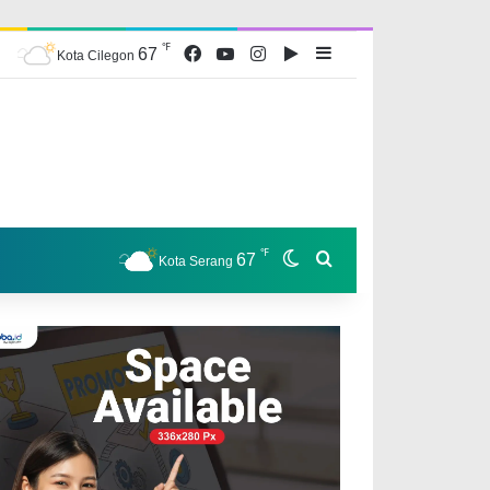
℉
Facebook
YouTube
Instagram
Google Play
Sidebar
67
Kota Cilegon
℉
Switch skin
Search for
67
Kota Serang