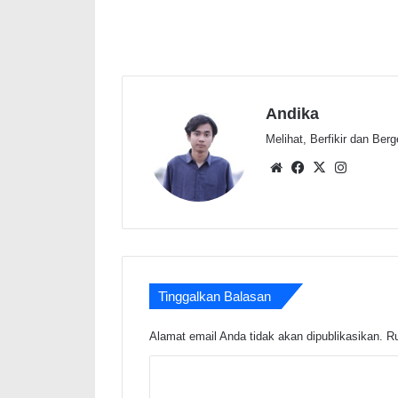
Andika
Melihat, Berfikir dan Ber
Website
Facebook
X
Instagr
Tinggalkan Balasan
Alamat email Anda tidak akan dipublikasikan.
Ru
K
o