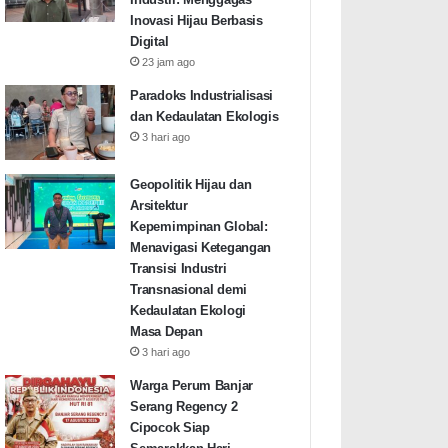
Inovasi Hijau Berbasis
Digital
23 jam ago
Paradoks Industrialisasi
dan Kedaulatan Ekologis
3 hari ago
Geopolitik Hijau dan
Arsitektur
Kepemimpinan Global:
Menavigasi Ketegangan
Transisi Industri
Transnasional demi
Kedaulatan Ekologi
Masa Depan
3 hari ago
Warga Perum Banjar
Serang Regency 2
Cipocok Siap