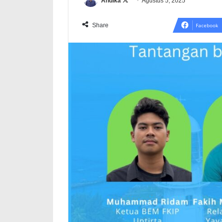
Follow
Andika
Agustus 5, 2025
on
X
Share
Facebook