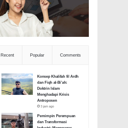
Recent
Popular
Comments
Konsep Khalifah fil Ardh
dan Fiqh al-Bi’ah:
Doktrin Islam
Menghadapi Krisis
Antroposen
3 jam ago
Pemimpin Perempuan
dan Transformasi
Industri: Menggagas