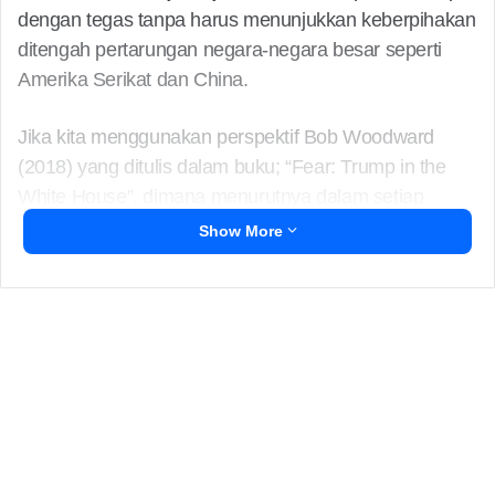
dengan tegas tanpa harus menunjukkan keberpihakan
ditengah pertarungan negara-negara besar seperti
Amerika Serikat dan China.
Jika kita menggunakan perspektif Bob Woodward
(2018) yang ditulis dalam buku; “Fear: Trump in the
White House”, dimana menurutnya dalam setiap
kerjasama yang dilakukan akan selalu ada perjanjian
Show More
atau persetujuan rahasia yang tidak pernah
dipublikasikan. Maka tak heran ketika banyak negara
yang merespon dan menaruh kecurigaan terhadap
kerjasama Australia, Inggris dan Amerika Serikat yang
bernama AUKUS. Apalagi di awal pemerintahan
Baiden, Amerika Serikat menarik pasukan dari
Afghanistan dan mendorong terbentuknya AUKUS, hal
ini tentu saja menimbulkan pertanyaan, apakah
penarikan pasukan Amerika Serikat dari Afghanistan