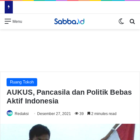
Switch
Se
Menu
Ruang Tokoh
AUKUS, Pancasila dan Politik Bebas
Aktif Indonesia
Redaksi
Desember 27, 2021
39
2 minutes read