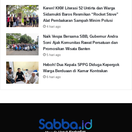
negeri Indonesia harus mampu mendayung diantara
Keren! KKM Literasi 52 Untirta dan Warga
dua karang.
Sidamukti Baros Resmikan “Rocket Stove”
Alat Pembakaran Sampah Minim Polusi
4 hari ago
Advertisement Space
Naik Vespa Bersama SBB, Gubernur Andra
Soni Ajak Komunitas Rawat Persatuan dan
Promosikan Wisata Banten
Oleh:
Gian Kasogi
5 hari ago
201186918030
(Mahasiswa Ilmu Politik Sekolah
Heboh! Dua Kepala SPPG Diduga Kepergok
Pascasarjana Universitas Nasional)
Warga Berduaan di Kamar Kontrakan
6 hari ago
Aukus
Politik Bebas Aktif
Copy URL