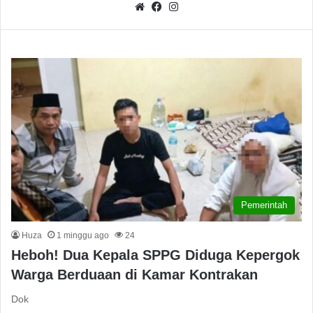
We
Fa
Inst
bsit
ceb
agr
e
ook
am
Pemerintah
Huza
1 minggu ago
24
Heboh! Dua Kepala SPPG Diduga Kepergok
Warga Berduaan di Kamar Kontrakan
Dok