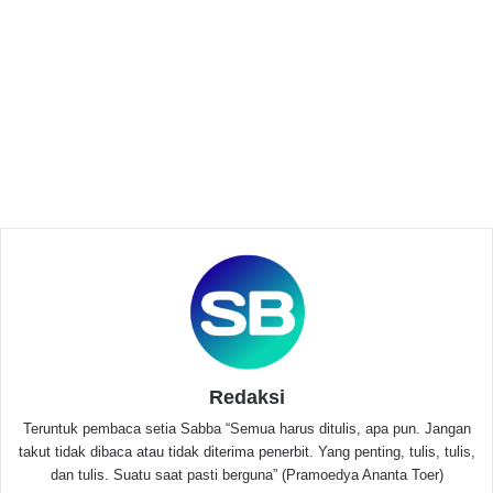
atau kelompoknya” seperti yang dikutip pada pers
aliansi mahasiwa ini.
Related Articles
Cipayung Plus Serang Desak Pemprov dan
DPRD Banten Tuntaskan Berbagai
Persoalan Daerah
Juni 26, 2026
Rapimnas II PP KAMMI Hadirkan Seminar
Nasional Bahas Geopolitik Global dan
Tantangan Generasi Muda
Juni 20, 2026
Redaksi
Teruntuk pembaca setia Sabba “Semua harus ditulis, apa pun. Jangan
Kenaikan anggaran perjalanan dinas yang mencapai
takut tidak dibaca atau tidak diterima penerbit. Yang penting, tulis, tulis,
hampir 3 M serta implementasi kunjungan kerja yang
dan tulis. Suatu saat pasti berguna” (Pramoedya Ananta Toer)