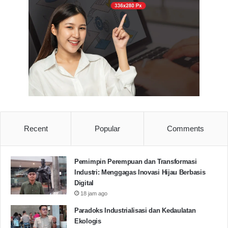
ekonomi perjalanan dinas yang mencapai angka
88 M.
Anggaran Perdin
Cipayung Plus
DPRD Pandeglang
Pandeglang
Pemkab Pandeglang
Copy URL
Recent
Popular
Comments
Pemimpin Perempuan dan Transformasi
Industri: Menggagas Inovasi Hijau Berbasis
Digital
18 jam ago
Paradoks Industrialisasi dan Kedaulatan
Ekologis