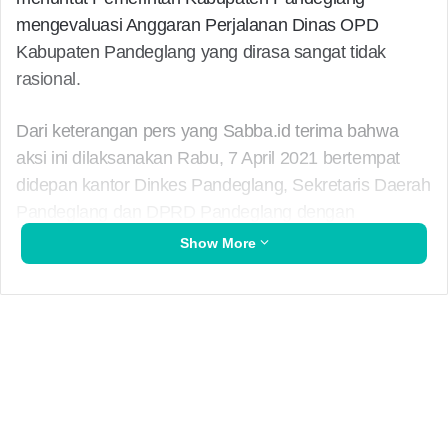
mengevaluasi Anggaran Perjalanan Dinas OPD
Kabupaten Pandeglang yang dirasa sangat tidak
rasional.
Dari keterangan pers yang Sabba.id terima bahwa
aksi ini dilaksanakan Rabu, 7 April 2021 bertempat
didepan kantor Dinkes Pandeglang, Sekretaris Daerah
Pandeglang dan DPRD Pandeglang dengan
melakukan orasi sambil membakar ban.
Show More
“jangan-jangan itu akal akalan para Pemangku
kebijakan untuk Marampok uang rakyat, Seharusnya
pemerintah perlu memikirkan kepentingan
masyarakatnya jangan hanya kepentingan pribadi