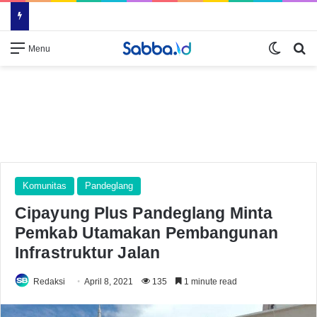
Switch
Se
Menu
Komunitas
Pandeglang
Cipayung Plus Pandeglang Minta
Pemkab Utamakan Pembangunan
Infrastruktur Jalan
Redaksi
April 8, 2021
135
1 minute read