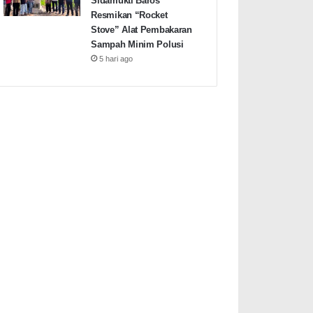
Sidamukti Baros
Resmikan “Rocket
Stove” Alat Pembakaran
Sampah Minim Polusi
5 hari ago