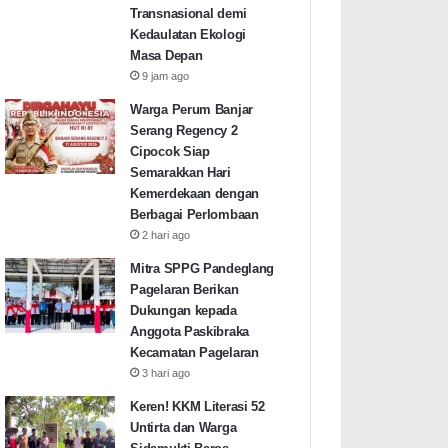
Transnasional demi
Kedaulatan Ekologi
Masa Depan
9 jam ago
Warga Perum Banjar
Serang Regency 2
Cipocok Siap
Semarakkan Hari
Kemerdekaan dengan
Berbagai Perlombaan
2 hari ago
Mitra SPPG Pandeglang
Pagelaran Berikan
Dukungan kepada
Anggota Paskibraka
Kecamatan Pagelaran
3 hari ago
Keren! KKM Literasi 52
Untirta dan Warga