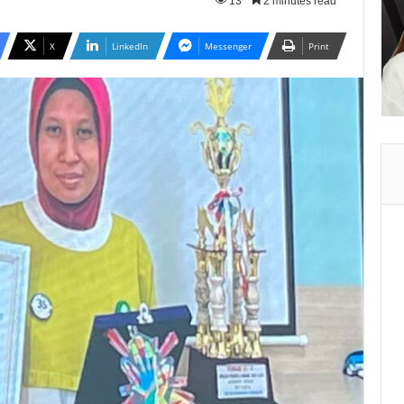
13
2 minutes read
X
LinkedIn
Messenger
Print