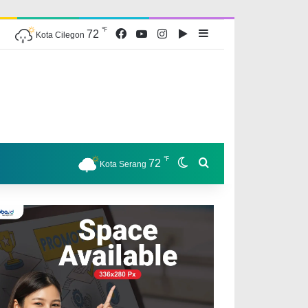
℉
Facebook
YouTube
Instagram
Google Play
Sidebar
72
Kota Cilegon
℉
Switch skin
Search for
72
Kota Serang