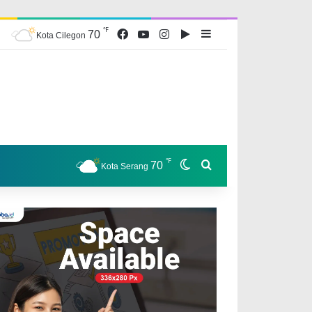
℉
Facebook
YouTube
Instagram
Google Play
Sidebar
70
Kota Cilegon
℉
Switch skin
Search for
70
Kota Serang