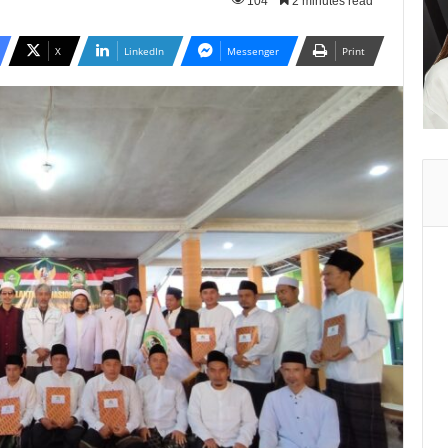
104
2 minutes read
X
LinkedIn
Messenger
Print