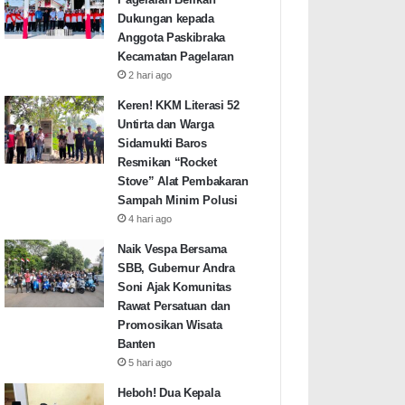
Dukungan kepada
Anggota Paskibraka
Kecamatan Pagelaran
2 hari ago
Keren! KKM Literasi 52
Untirta dan Warga
Sidamukti Baros
Resmikan “Rocket
Stove” Alat Pembakaran
Sampah Minim Polusi
4 hari ago
Naik Vespa Bersama
SBB, Gubernur Andra
Soni Ajak Komunitas
Rawat Persatuan dan
Promosikan Wisata
Banten
5 hari ago
Heboh! Dua Kepala