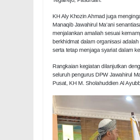
Tegalrejo, Pasuruan.
KH Aly Khozin Ahmad juga menginga
Manaqib Jawahirul Ma’ani senantiasa
menjalankan amaliah sesuai kemam
berkhidmat dalam organisasi adalah
serta tetap menjaga syariat dalam ke
Rangkaian kegiatan dilanjutkan de
seluruh pengurus DPW Jawahirul Ma
Pusat, KH M. Sholahuddien Al Ayubb