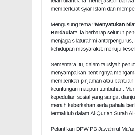
telah dilantik. Ia menegaskan bahw
memperkuat syiar Islam dan memper
Mengusung tema
“Menyatukan Nia
Berdaulat”
, ia berharap seluruh p
menjaga silaturahmi antarpengurus, 
kehidupan masyarakat menuju kesel
Sementara itu, dalam tausiyah pen
menyampaikan pentingnya mengamalk
memberikan pinjaman atau bantuan
keuntungan maupun tambahan. Menur
kepedulian sosial yang sangat dianj
meraih keberkahan serta pahala ber
termaktub dalam Al-Qur’an Surah Al
Pelantikan DPW PB Jawahirul Ma’ani