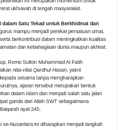
a pelantikan ini merupakan momentum untuk
erat ukhuwah di tengah masyarakat.
t dalam Satu Tekad untuk Berkhidmat dan
engurus mampu menjadi perekat persatuan umat,
serta berkontribusi dalam meningkatkan kualitas
amatan dan kebahagiaan dunia maupun akhirat.
utup, Romo Sulton Muhammad Al Fatih
an nilai-nilai
Qardhul Hasan
, yakni
 kepada sesama tanpa mengharapkan
utnya, ajaran tersebut merupakan bentuk
urkan dalam Islam dan menjadi salah satu jalan
lipat ganda dari Allah SWT sebagaimana
-Baqarah ayat 245.
 se-Nusantara ini diharapkan menjadi langkah