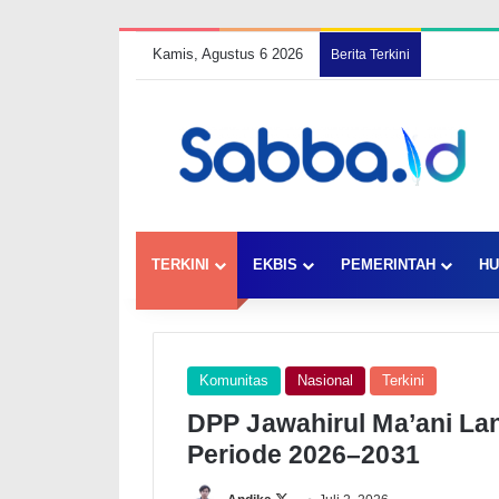
Kamis, Agustus 6 2026
Berita Terkini
TERKINI
EKBIS
PEMERINTAH
HU
Komunitas
Nasional
Terkini
DPP Jawahirul Ma’ani La
Periode 2026–2031