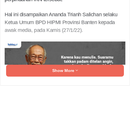
Hal ini disampaikan Ananda Trianh Salichan selaku
Ketua Umum BPD HIPMI Provinsi Banten kepada
awak media, pada Kamis (27/1/22).
Show More
Ketua Umum BPD HIPMI Provinsi Banten, Ananda
Trianh Salichan menuturkan pemindahan ibukota ke
pulau Kalimantan sudah tepat, pasti sudah melalui
banyak kajian yang melibatkan para ahli.