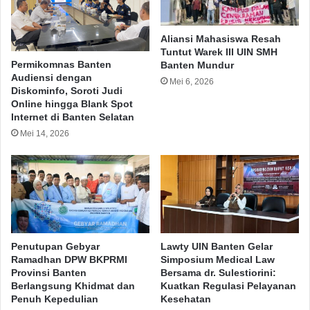
Aliansi Mahasiswa Resah
Tuntut Warek III UIN SMH
Permikomnas Banten
Banten Mundur
Audiensi dengan
Mei 6, 2026
Diskominfo, Soroti Judi
Online hingga Blank Spot
Internet di Banten Selatan
Mei 14, 2026
Penutupan Gebyar
Lawty UIN Banten Gelar
Ramadhan DPW BKPRMI
Simposium Medical Law
Provinsi Banten
Bersama dr. Sulestiorini:
Berlangsung Khidmat dan
Kuatkan Regulasi Pelayanan
Penuh Kepedulian
Kesehatan