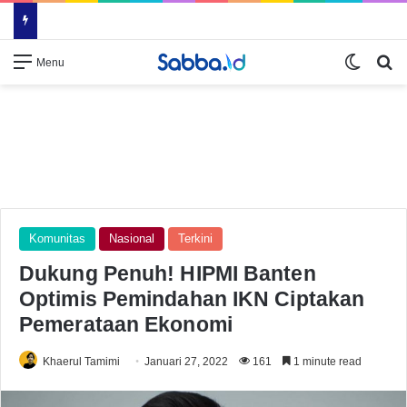
Switch
Se
Menu
Komunitas
Nasional
Terkini
Dukung Penuh! HIPMI Banten
Optimis Pemindahan IKN Ciptakan
Pemerataan Ekonomi
Khaerul Tamimi
Januari 27, 2022
161
1 minute read