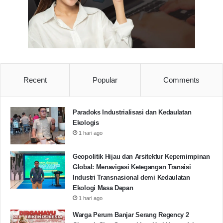
“Hal ini merupakan langkah bijak dan tepat dalam
menciptakan pemerataan pembangunan dan
mengahadapi tantangan global khususnya bidang
ekonomi” tutupnya.
Banten
Hipmi
IBU KOTA BARU
Recent
Popular
Comments
IKN
Paradoks Industrialisasi dan Kedaulatan
Ekologis
Copy URL
1 hari ago
Geopolitik Hijau dan Arsitektur Kepemimpinan
Global: Menavigasi Ketegangan Transisi
Industri Transnasional demi Kedaulatan
Ekologi Masa Depan
1 hari ago
Warga Perum Banjar Serang Regency 2