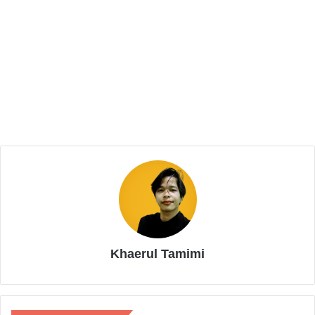
Related Articles
Menyongsong Indonesia Emas 2045,
LPPRMI-BKPRMI Banten Serukan Pemuda
Kembali ke Masjid
Juni 30, 2026
IKA UIN Banten Harus Menjadi Ruang
Rekonsiliasi Alumni, Bukan Arena
Delegitimasi
Mei 20, 2026
“Pemindahan Ibu Kota Negara ke Kalimantan Timur ini
Khaerul Tamimi
sudah sangat tepat dan pastinya sudah melalui
banyak kajian yang melibatkan para ahli, maka sudah
seharusnya semua elemen mendukung dan
mengapresiasi,” Jelasnya.