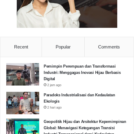
Periksa segera kepala BKD dan Kadinkes yang
diduga terindikasi melakukan Praktik KKN.
Copot dan Adili Kepala BKD dan Kadinkes
Provinsi Banten.
Batalkan Hasil pengumuman serta lakukan
Recent
Popular
Comments
rekrutmen ulang.
Berikan jaminan rekrutmen ulang RSUD Labuan
dan Cilograng bebas dari Praktik KKN.
Pemimpin Perempuan dan Transformasi
Industri: Menggagas Inovasi Hijau Berbasis
Prioritaskan Tenaga Kerja Lokal Banten.
Digital
2 jam ago
Aksi Unras
DPRD Banten
Paradoks Industrialisasi dan Kedaulatan
Ekologis
GMNI Banten
2 hari ago
Geopolitik Hijau dan Arsitektur Kepemimpinan
Copy URL
Global: Menavigasi Ketegangan Transisi