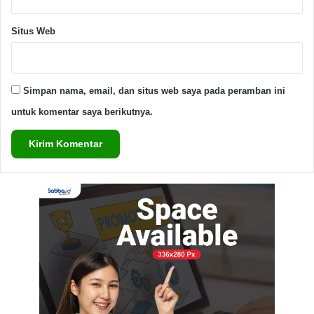
24 Mei 2025,
“audiensi yang dilakukan terkesan hanya formalitas
Situs Web
belaka, pasalnya tidak ada tindak lanjut yang konkrit”,
Pungkas Fauzul.
Simpan nama, email, dan situs web saya pada peramban ini
Advertisement Space
untuk komentar saya berikutnya.
berdasarkan problematika yang semrawut, DPC GMNI
Serang mengecam keras terhadap persoalan yang
terjadi serta menuntut :
Periksa dan Audit Pengadaan Makan dan Minum
pada Pagu Anggaran APBD Tahun 2024.
Menuntut DPRD Provinsi Banten untuk
menggunakan Hak Interplasi agar segera
menyelesaikan Karut Marut Rekrutmen BLUD.