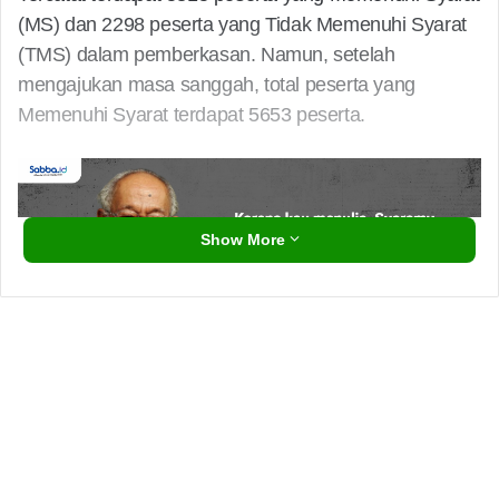
(MS) dan 2298 peserta yang Tidak Memenuhi Syarat
(TMS) dalam pemberkasan. Namun, setelah
mengajukan masa sanggah, total peserta yang
Memenuhi Syarat terdapat 5653 peserta.
Show More
“Pansel diduga melakukan praktik KKN, pasalnya
keterbukaan informasi terkait total peserta yang
mengikuti masa sanggah tidak dipublikasikan, hanya
diinformasikan hasil peserta yang MS setelah masa
sanggah. alasan diterimanya peserta yg mengajukan