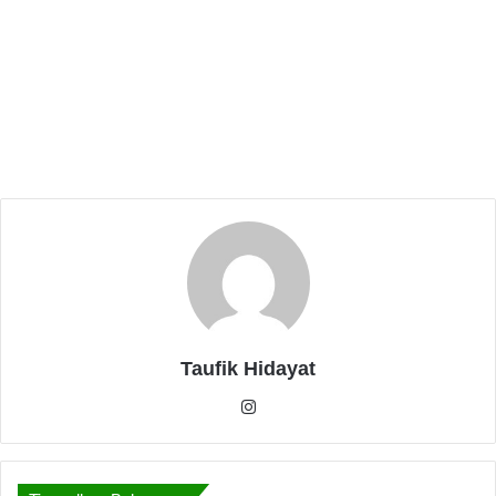
sanggah pun tidak dipublikasikan”, kata Dadang
selaku ketua DPC.
Related Articles
DPD GMNI Banten Resmi Dilantik, Usung
Tema Membumikan Pancasila di Tanah
Jawara
Februari 14, 2026
Bung Zein Nasution Nahkoda Baru DPD
GMNI Banten
Januari 12, 2026
Taufik Hidayat
Instagram
Wakil Ketua Bidang Advokasi Aksi, Fauzul Rohmanul
Hakim menjelaskan,
“Dari total 2066 peserta RSUD Cilograng hanya 330