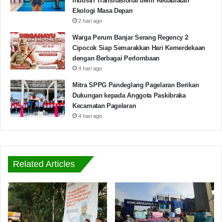
Industri Transnasional demi Kedaulatan
Ekologi Masa Depan
2 hari ago
Warga Perum Banjar Serang Regency 2
Cipocok Siap Semarakkan Hari Kemerdekaan
dengan Berbagai Perlombaan
4 hari ago
Mitra SPPG Pandeglang Pagelaran Berikan
Dukungan kepada Anggota Paskibraka
Kecamatan Pagelaran
4 hari ago
Related Articles