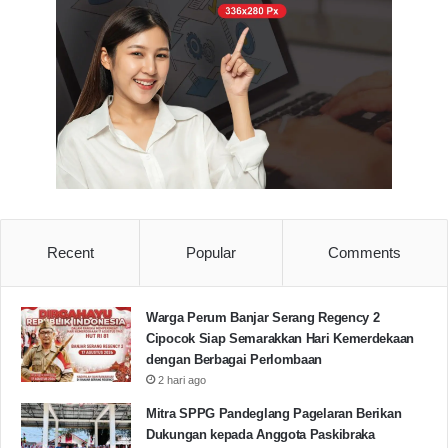
Fathur berharap melalui program ini, kelompoknya
bisa meningkatkan kesadaran dan kepedulian
masyarakat tentang pentingnya kesehatan, apalagi di
tengah pandemi Covid-19 seperti sekarang ini.
“Seperti perilaku mematuhi protokol kesehatan,
harapannya mereka bisa menaati setelah mengikuti
seminar penyuluhan ini, sehingga dapat membantu
pemerintah dalam upaya memutus rantai penyebaran
Recent
Popular
Comments
Covid-19,” pungkas Fathur.
(Puja/rls)
Warga Perum Banjar Serang Regency 2
KKM Uniba
KKM Uniba 2021
UNIBA
Cipocok Siap Semarakkan Hari Kemerdekaan
dengan Berbagai Perlombaan
2 hari ago
Copy URL
Mitra SPPG Pandeglang Pagelaran Berikan
Dukungan kepada Anggota Paskibraka