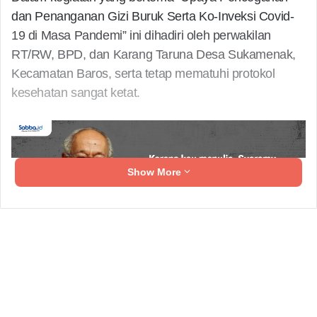
dan Penanganan Gizi Buruk Serta Ko-Inveksi Covid-
19 di Masa Pandemi” ini dihadiri oleh perwakilan
RT/RW, BPD, dan Karang Taruna Desa Sukamenak,
Kecamatan Baros, serta tetap mematuhi protokol
kesehatan sangat ketat.
Show More
Program kegiatan yang di selenggarakan pada hari
Senin, 2 Agustus 2021 ini, disambut positif oleh
masyarakat Desa Sukamenak. Serta di hadiri
langsung oleh kepala Desa Sukamenak.