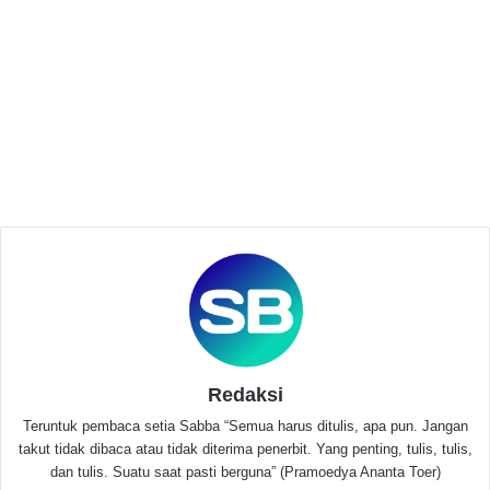
Related Articles
HMI UNIBA dan Baitulmaal Munzalan
Indonesia Cabang Banten Salurkan Beras
untuk Ponpes di Banten
Agustus 13, 2025
KKM 72 Uniba Lakukan Pembinaan dan
Pengembangan UMKM di Desa Damping
Juli 27, 2025
Redaksi
Teruntuk pembaca setia Sabba “Semua harus ditulis, apa pun. Jangan
takut tidak dibaca atau tidak diterima penerbit. Yang penting, tulis, tulis,
dan tulis. Suatu saat pasti berguna” (Pramoedya Ananta Toer)