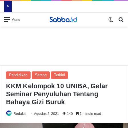
Switch
Se
Menu
Pendidikan
Serang
Terkini
KKM Kelompok 10 UNIBA, Gelar
Seminar Penyuluhan Tentang
Bahaya Gizi Buruk
Redaksi
Agustus 2, 2021
140
1 minute read