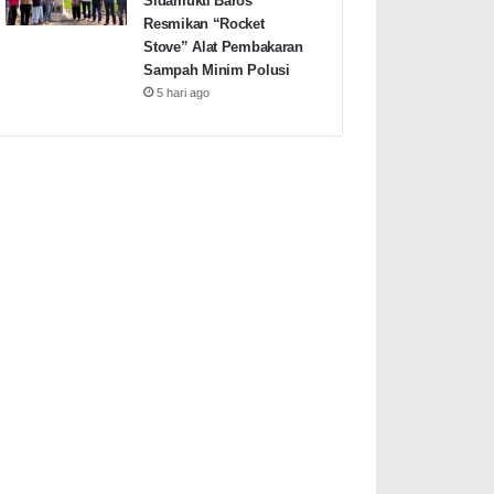
Sidamukti Baros
Resmikan “Rocket
Stove” Alat Pembakaran
Sampah Minim Polusi
5 hari ago