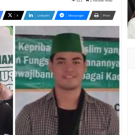
121
1 minute read
X
LinkedIn
Messenger
Print