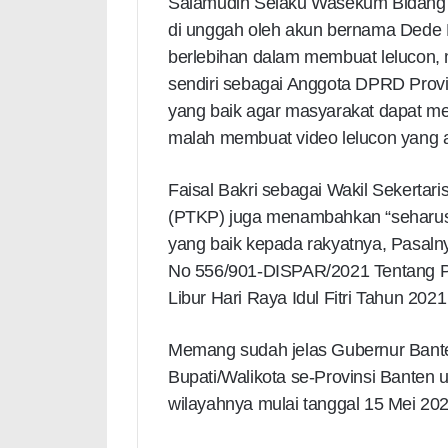
Salamudin Selaku Wasekum Bidang 
di unggah oleh akun bernama Dede 
berlebihan dalam membuat lelucon,
sendiri sebagai Anggota DPRD Prov
yang baik agar masyarakat dapat me
malah membuat video lelucon yang a
Faisal Bakri sebagai Wakil Sekerta
(PTKP) juga menambahkan “seharusn
yang baik kepada rakyatnya, Pasalny
No 556/901-DISPAR/2021 Tentang P
Libur Hari Raya Idul Fitri Tahun 202
Memang sudah jelas Gubernur Bante
Bupati/Walikota se-Provinsi Banten 
wilayahnya mulai tanggal 15 Mei 20