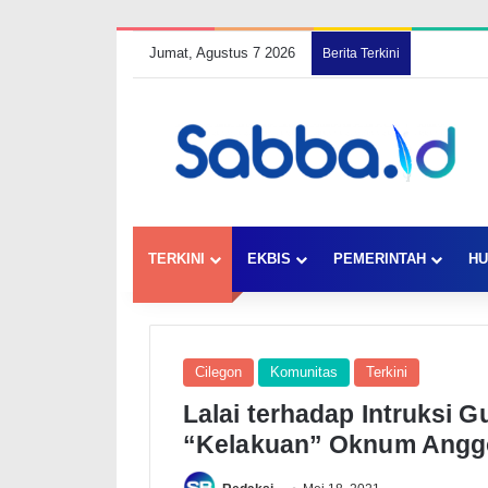
Jumat, Agustus 7 2026
Berita Terkini
TERKINI
EKBIS
PEMERINTAH
HU
Cilegon
Komunitas
Terkini
Lalai terhadap Intruksi G
“Kelakuan” Oknum Angg