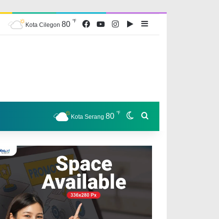
℉
Facebook
YouTube
Instagram
Google Play
Sidebar
80
Kota Cilegon
℉
Switch skin
Search for
80
Kota Serang