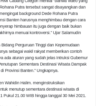
HMI Cabang Cilegon menilai “bahwa video yang
Rohana Putra tersebut sangat disayangkan dan
 mengingat background Dede Rohana Putra
insi Banten harusnya menghimbau dengan cara
nyerap himbauan itu juga dengan baik bukan
khirnya menuai kontroversi.” Ujar Salamudin
ris Bidang Perguruan Tinggi dan Kepemudaan
ya sebagai wakil rakyat memberikan contoh
a ada aturan yang sudah jelas Intruksi Gubernur
enutupan Sementara Destinasi Wisata Dampak
1 di Provinsi Banten.” Ungkapnya.
n Wahidin Halim. menginstruksikan
untuk menutup sementara destinasi wisata di
21 Pukul 21.00 WIB hingga tanggal 30 Mei 2021.