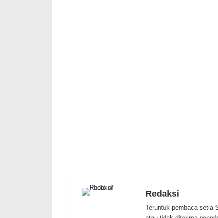
Redaksi
Teruntuk pembaca setia S
atau tidak diterima penerbi