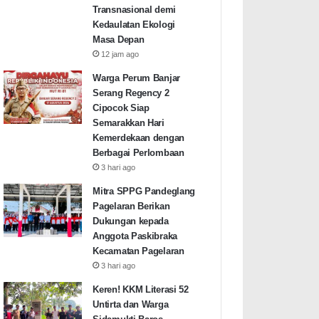
Transnasional demi
Kedaulatan Ekologi
Masa Depan
12 jam ago
Warga Perum Banjar
Serang Regency 2
Cipocok Siap
Semarakkan Hari
Kemerdekaan dengan
Berbagai Perlombaan
3 hari ago
Mitra SPPG Pandeglang
Pagelaran Berikan
Dukungan kepada
Anggota Paskibraka
Kecamatan Pagelaran
3 hari ago
Keren! KKM Literasi 52
Untirta dan Warga