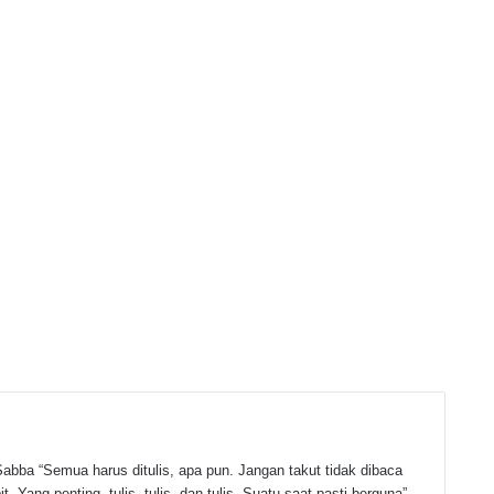
abba “Semua harus ditulis, apa pun. Jangan takut tidak dibaca
t. Yang penting, tulis, tulis, dan tulis. Suatu saat pasti berguna”