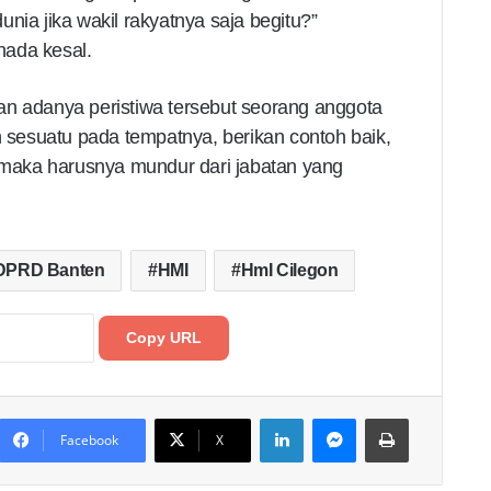
nia jika wakil rakyatnya saja begitu?”
nada kesal.
an adanya peristiwa tersebut seorang anggota
sesuatu pada tempatnya, berikan contoh baik,
k maka harusnya mundur dari jabatan yang
DPRD Banten
HMI
HmI Cilegon
Copy URL
LinkedIn
Messenger
Print
Facebook
X