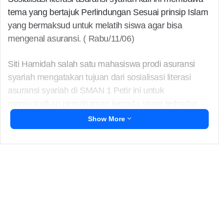
tema yang bertajuk Perlindungan Sesuai prinsip Islam
yang bermaksud untuk melatih siswa agar bisa
mengenal asuransi. ( Rabu/11/06)
Siti Hamidah salah satu mahasiswa prodi asuransi
syariah mengatakan tujuan dari sosialisasi literasi
asuransi syariah di SMAN 1 Petir ini untuk
meningkatkan pemahaman kepada siswa terhadap
asuransi syariah.
Show More
Seperti mengenalkan konsep dasar asuransi syariah,
termasuk prinsip-prinsip utamanya seperti tolong-
menolong (ta’awun), kerja sama (takaful), dan bebas
riba serta gharar (ketidakpastian).