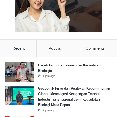
Recent
Popular
Comments
Asuransi Syariah
SMAN 1 Petir
Paradoks Industrialisasi dan Kedaulatan
Copy URL
Ekologis
14 jam ago
Geopolitik Hijau dan Arsitektur Kepemimpinan
Global: Menavigasi Ketegangan Transisi
Industri Transnasional demi Kedaulatan
Ekologi Masa Depan
14 jam ago