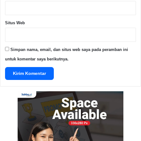
memberikan pelajaran yang bermanfaat bagi siswa
SMAN 1 Petir, semoga bisa menjadi inspirasi bagi
siswa untuk tertarik mempelajari asuransi syariah lebih
Situs Web
dalam lagi.
Advertisement Space
Simpan nama, email, dan situs web saya pada peramban ini
untuk komentar saya berikutnya.
” Saya berterimakasih kepada mahasiswa prodi
asuransi syariah UIN Banten, membuka wawasan
siswa terkait asuransi berbasis Islam, semoga siswa-
siswa kami banyak yang tertarik kuliah di prodi
asuransi syariah UIN Banten”. tutupnya.