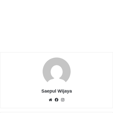
“Kami ingin masyarakat merasa lebih tenang
menjelang dan selama Ramadhan, baik pasien umum
maupun peserta BPJS tetap bisa mendapatkan
pelayanan kesehatan 24 jam. Selain itu, kami juga
melayani homecare bagi pasien yang membutuhkan
perawatan di rumah,” ujarnya.
Layanan yang tersedia di KJP Serang ini meliputi
pemeriksaan kesehatan umum, tindakan medis
ringan, layanan ibu dan anak, serta penanganan
kegawatdaruratan tingkat pertama. Sementara melalui
layanan homecare, tenaga kesehatan KJP Serang
dapat memberikan perawatan langsung di rumah
Saepul Wijaya
pasien sesuai kebutuhan medis.
We
Fa
Inst
Dengan berbagai layanan tersebut, KJP Serang
bsit
ceb
agr
e
ook
am
berharap dapat terus menjadi fasilitas kesehatan yang