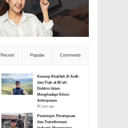
Recent
Popular
Comments
Konsep Khalifah fil Ardh
dan Fiqh al-Bi’ah:
Doktrin Islam
Menghadapi Krisis
Antroposen
2 jam ago
Pemimpin Perempuan
dan Transformasi
Industri: Menggagas