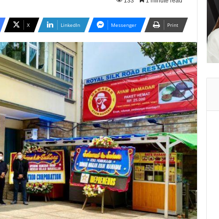
133
1 minute read
X
LinkedIn
Messenger
Print