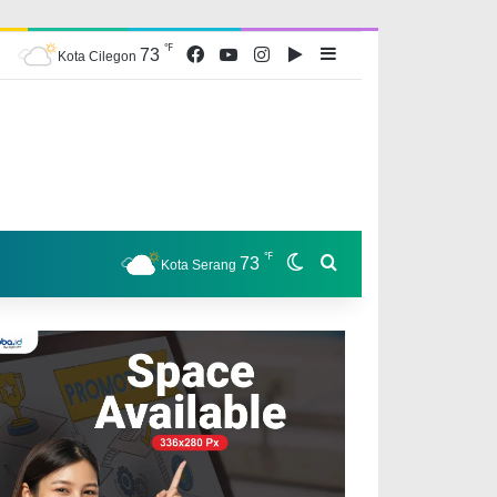
℉
Facebook
YouTube
Instagram
Google Play
Sidebar
73
Kota Cilegon
℉
Switch skin
Search for
73
Kota Serang