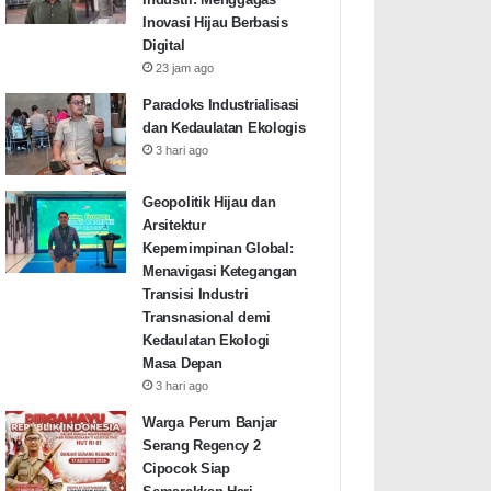
Inovasi Hijau Berbasis
Digital
23 jam ago
Paradoks Industrialisasi
dan Kedaulatan Ekologis
3 hari ago
Geopolitik Hijau dan
Arsitektur
Kepemimpinan Global:
Menavigasi Ketegangan
Transisi Industri
Transnasional demi
Kedaulatan Ekologi
Masa Depan
3 hari ago
Warga Perum Banjar
Serang Regency 2
Cipocok Siap