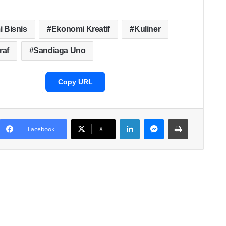
 Bisnis
Ekonomi Kreatif
Kuliner
raf
Sandiaga Uno
Copy URL
LinkedIn
Messenger
Print
Facebook
X