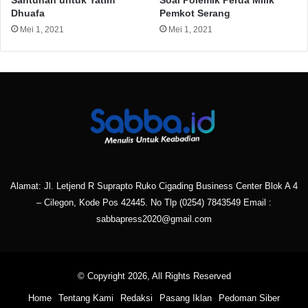
Santunan untuk Yatim
Soal Polemik Perda Milik
Dhuafa
Pemkot Serang
Mei 1, 2021
Mei 1, 2021
Alamat: Jl. Letjend R Suprapto Ruko Cigading Business Center Blok A 4
– Cilegon, Kode Pos 42445. No Tlp
(0254) 7843549
Email :
sabbapress2020@gmail.com
© Copyright 2026, All Rights Reserved
Home
Tentang Kami
Redaksi
Pasang Iklan
Pedoman Siber