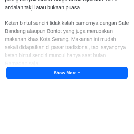
andalan takjil atau bukaan puasa.
Ketan bintul sendiri tidak kalah pamornya dengan Sate
Bandeng ataupun Bontot yang juga merupakan
makanan khas Kota Serang. Makanan ini mudah
sekali didapatkan di pasar tradisional, tapi sayangnya
ketan bintul sendiri muncul hanya saat bulan
Ramadan saja.
Show More
Makanan dengan bahan dasar ketan yang ditaburi
dengan kuah semur daging kerbau ini, menjadi listing
bagi para kuliner khususnya warga Serang, apalagi
kehadirannya hanya ada satu tahun sekali. Selain
enak makanan ini menjadi makanan pembuka saat