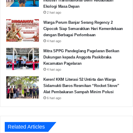
Industri Transnasional demi Kedaulatan
Ekologi Masa Depan
2 hari ago
Warga Perum Banjar Serang Regency 2
Cipocok Siap Semarakkan Hari Kemerdekaan
dengan Berbagai Perlombaan
4 hari ago
Mitra SPPG Pandeglang Pagelaran Berikan
Dukungan kepada Anggota Paskibraka
Kecamatan Pagelaran
4 hari ago
Keren! KKM Literasi 52 Untirta dan Warga
Sidamukti Baros Resmikan “Rocket Stove”
Alat Pembakaran Sampah Minim Polusi
6 hari ago
Related Articles