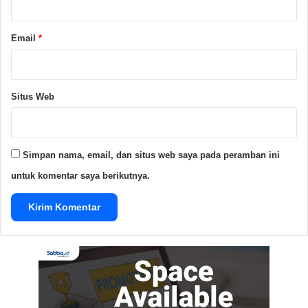
Advertisement Space
Email
*
Ketan Bintul
Kuliner
Makanan Khas
Situs Web
Ramadan
Warga Serang
Simpan nama, email, dan situs web saya pada peramban ini
Copy URL
untuk komentar saya berikutnya.