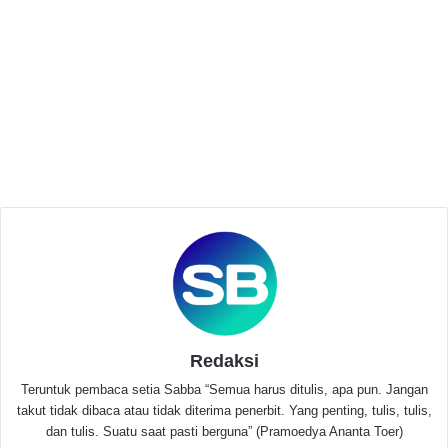
buka puasa, harganyapun terjangkau.
Related Articles
Penghujung Ramadhan, Forwat Gelar
Sarasehan Bukber dan Sodaqoh
Maret 19, 2026
Ketua Yayasan TK Multi Inteligensia Islamic
School Salurkan Bingkisan Ramadan untuk
Muazin dan Petugas Lingkungan
Maret 8, 2026
Konon cerita warga Serang Ketan Bintul merupakan
Redaksi
makanan favorit Sultan Banten, Sultan Hasanudin
Teruntuk pembaca setia Sabba “Semua harus ditulis, apa pun. Jangan
yang pada masa kerjaan dulu berkuasa. Olahan Ketan
takut tidak dibaca atau tidak diterima penerbit. Yang penting, tulis, tulis,
Bintul terbuat dari beras ketan yang dikukus serta
dan tulis. Suatu saat pasti berguna” (Pramoedya Ananta Toer)