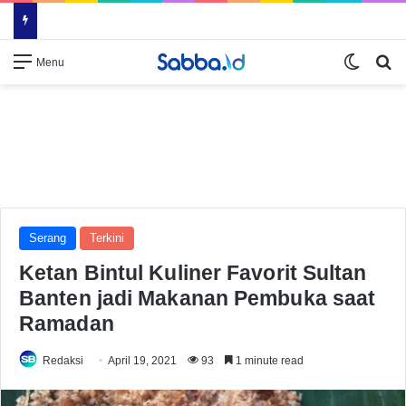
Switch
Se
Menu
Serang
Terkini
Ketan Bintul Kuliner Favorit Sultan
Banten jadi Makanan Pembuka saat
Ramadan
Redaksi
April 19, 2021
93
1 minute read