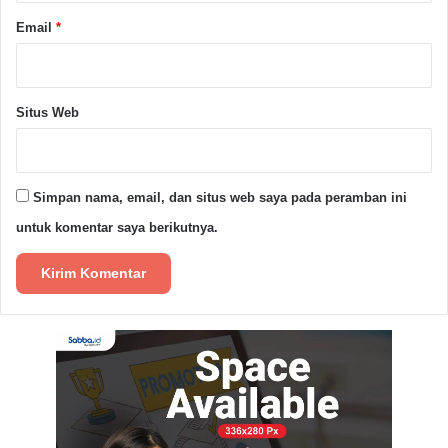
gandeng para tokoh dan ulama yang ada dalam
Email
*
mencegah faham radikal yang menggunkan teks atau
dalil-dalil agama dalam mendoktrin para
simpatisannya”.
(Rls/Red)
Situs Web
FKPT
Terorisme
Simpan nama, email, dan situs web saya pada peramban ini
untuk komentar saya berikutnya.
Copy URL