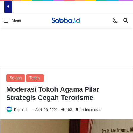
Switch
Se
Menu
Serang
Terkini
Moderasi Tokoh Agama Pilar
Strategis Cegah Terorisme
Redaksi
April 28, 2021
103
1 minute read