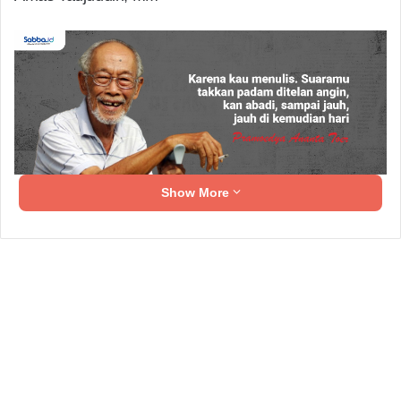
Show More
Dalam sambutanya Amas mengatakann gerakan
faham radikalis teroris merupakan fakta yang terjadi
dikehidupan sehari-hari dan sangat mencoreng serta
memojokan Islam sebagai agama yang damai.
Related Articles
Perkuat Semangat Kebangsaan, FKPT Gelar
Kegiatan Festival Musik Bersama Kaum