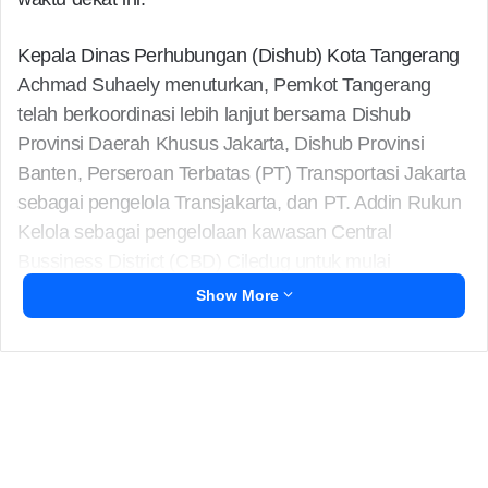
Kepala Dinas Perhubungan (Dishub) Kota Tangerang
Achmad Suhaely menuturkan, Pemkot Tangerang
telah berkoordinasi lebih lanjut bersama Dishub
Provinsi Daerah Khusus Jakarta, Dishub Provinsi
Banten, Perseroan Terbatas (PT) Transportasi Jakarta
sebagai pengelola Transjakarta, dan PT. Addin Rukun
Kelola sebagai pengelolaan kawasan Central
Bussiness District (CBD) Ciledug untuk mulai
melakukan persiapan secara matang.
Show More
Pemkot Tangerang memastikan, rencana
pengoperasian kembalai layanan Transjakarta Koridor
13 tersebut dapat mendukung pengembangan