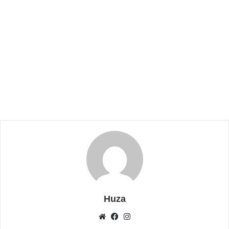
layanan transportasi di Kota Tangerang yang
terintegrasi.
Related Articles
Wujud Kepedulian, Agus Supriatna
Salurkan Bantuan bagi Korban Banjir di
Kresek
Januari 26, 2026
Konser Amal Peduli Bencana di Tangerang
Himpun Donasi Lebih dari Rp822 Juta
Desember 14, 2025
“Kami menyambut baik rencana pengoperasian
Huza
layanan Transjakarta Koridor 13 karena membawa
Website
Facebook
Instagram
manfaat yang sangat besar terutama untuk