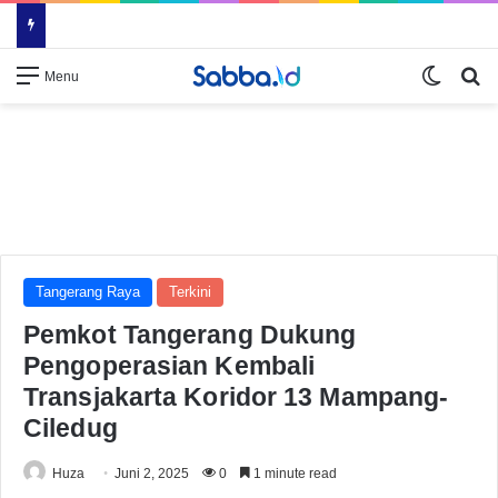
Switch
Se
Menu
Tangerang Raya
Terkini
Pemkot Tangerang Dukung
Pengoperasian Kembali
Transjakarta Koridor 13 Mampang-
Ciledug
Huza
Juni 2, 2025
0
1 minute read