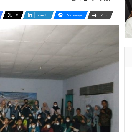
45
1 minute read
X
LinkedIn
Messenger
Print