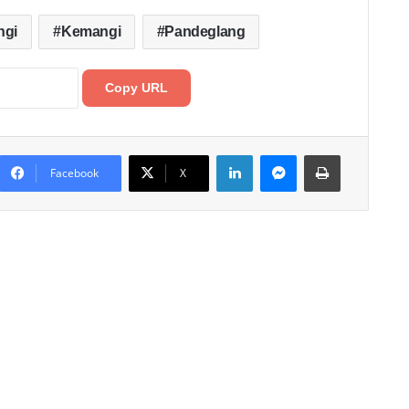
ngi
Kemangi
Pandeglang
Copy URL
LinkedIn
Messenger
Print
Facebook
X