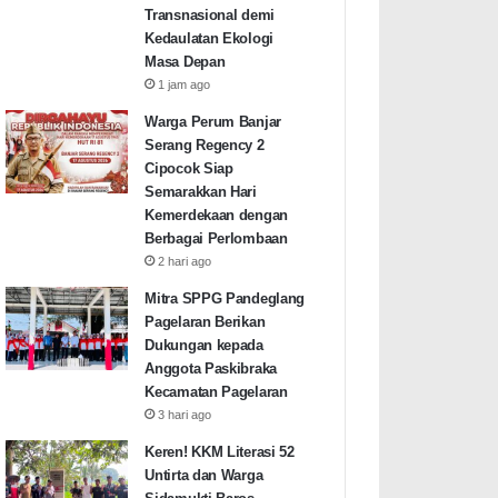
Transnasional demi
Kedaulatan Ekologi
Masa Depan
1 jam ago
Warga Perum Banjar
Serang Regency 2
Cipocok Siap
Semarakkan Hari
Kemerdekaan dengan
Berbagai Perlombaan
2 hari ago
Mitra SPPG Pandeglang
Pagelaran Berikan
Dukungan kepada
Anggota Paskibraka
Kecamatan Pagelaran
3 hari ago
Keren! KKM Literasi 52
Untirta dan Warga