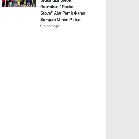
Sidamukti Baros
Resmikan “Rocket
Stove” Alat Pembakaran
Sampah Minim Polusi
5 hari ago