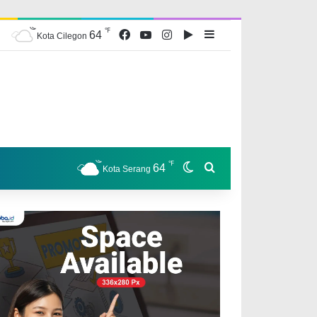
℉
Facebook
YouTube
Instagram
Google Play
Sidebar
64
Kota Cilegon
℉
Switch skin
Search for
64
Kota Serang