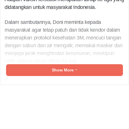
didatangkan untuk masyarakat Indonesia.
Dalam sambutannya, Doni meminta kepada
masyarakat agar tetap patuh dan tidak kendor dalam
menerapkan protokol kesehatan 3M, mencuci tangan
dengan sabun dan air mengalir, memakai masker dan
menjaga jarak menghindari kerumunan, meskipun
telah datang vaksin tahap ke tiga.
Show More
Menurutnya pemberian vaksin nantinya juga harus
bisa paralel dengan kepatuhan protokol kesehatan
dan tidak bisa hanya dilakukan oleh satu orang saja,
melainkan seluruh elemen masyarakat.