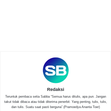
Related Articles
Bersama BPBD dan Basarnas, Polisi Cari
Driver Taksi Online Jasadnya Dibuang ke
Kali Baru di Teluknaga
April 25, 2025
HMI Cabang Serang Audiensi Dengan BPBD
Banten, Terkait Pengadaan Fiktif
November 2, 2023
“Bahwa dengan adanya vaksin ini jangan sampai
membuat kita kendor. Vaksin ini harus diimbangi
dengan kepatuhan terhadap protokol kesehatan,” ujar
Redaksi
Doni.
Teruntuk pembaca setia Sabba “Semua harus ditulis, apa pun. Jangan
takut tidak dibaca atau tidak diterima penerbit. Yang penting, tulis, tulis,
Adapun hal yang mendasar dan menjadi rekomendasi
dan tulis. Suatu saat pasti berguna” (Pramoedya Ananta Toer)