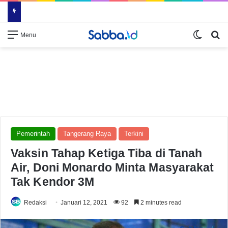
Switch
Se
Menu
Pemerintah
Tangerang Raya
Terkini
Vaksin Tahap Ketiga Tiba di Tanah
Air, Doni Monardo Minta Masyarakat
Tak Kendor 3M
Redaksi
Januari 12, 2021
92
2 minutes read