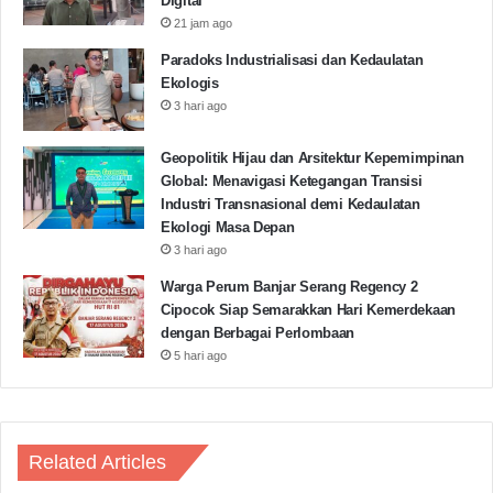
Digital
komponen dan kolaborasi gotong royong menjadi
21 jam ago
kekuatan bangsa,” tutupnya.
(Dz/Red)
Paradoks Industrialisasi dan Kedaulatan
Ekologis
3 hari ago
BPBD
Covid19
Doni Monardo
Geopolitik Hijau dan Arsitektur Kepemimpinan
Global: Menavigasi Ketegangan Transisi
Copy URL
Industri Transnasional demi Kedaulatan
Ekologi Masa Depan
3 hari ago
Warga Perum Banjar Serang Regency 2
Cipocok Siap Semarakkan Hari Kemerdekaan
dengan Berbagai Perlombaan
5 hari ago
Related Articles