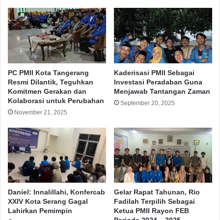
narasumber berkompeten di bidangnya. Antara lain
Ketua Umum PBNU KH Said Aqil Siradj, Menteri
Agama KH Yaqut Cholil Qoumas, Menristek Bambang
Brodjonegoro, Menaker Ida Fauziah Mendes PDTT
Abdul Halim Iskandar, Wakil Ketua MPR Jazilul
Wafaid, dan masih banyak lagi.
(Rls/Red)
PC PMII Kota Tangerang
Kaderisasi PMII Sebagai
Resmi Dilantik, Teguhkan
Investasi Peradaban Guna
Komitmen Gerakan dan
Menjawab Tantangan Zaman
Kolaborasi untuk Perubahan
Asosiasi Dosen Pergerakan
IKA PMII
September 20, 2025
November 21, 2025
PMII
Copy URL
Daniel: Innalillahi, Konfercab
Gelar Rapat Tahunan, Rio
XXIV Kota Serang Gagal
Fadilah Terpilih Sebagai
Lahirkan Pemimpin
Ketua PMII Rayon FEB