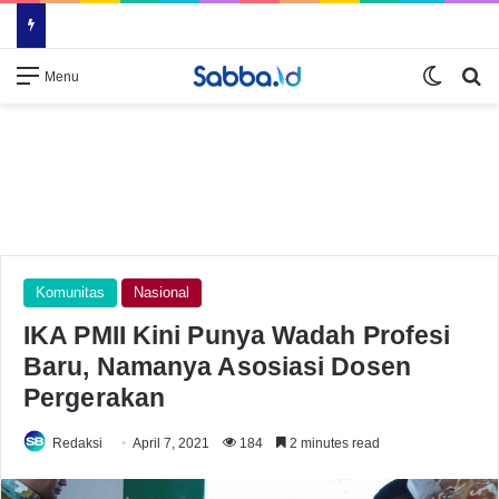
Switch
Se
Menu
Komunitas
Nasional
IKA PMII Kini Punya Wadah Profesi
Baru, Namanya Asosiasi Dosen
Pergerakan
Redaksi
April 7, 2021
184
2 minutes read