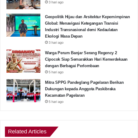
Maftukhin menepisnya.
3 hari ago
Menurutnya, Muktamar Pemikiran memberikan
Geopolitik Hijau dan Arsitektur Kepemimpinan
Global: Menavigasi Ketegangan Transisi
kontribusi terhadap bangsa dan negara dalam
Industri Transnasional demi Kedaulatan
menyukseskan program Indonesia Emas 2045.
Ekologi Masa Depan
3 hari ago
“Jadi, ini murni muktamar pemikiran untuk dosen yang
Warga Perum Banjar Serang Regency 2
tergabung dalam IKA-PMII, tidak ada kepentingan
Cipocok Siap Semarakkan Hari Kemerdekaan
dengan Berbagai Perlombaan
lain,” kata Maftukhin.
5 hari ago
Ketua Panitia Muktamar Noor Harisudin
Mitra SPPG Pandeglang Pagelaran Berikan
Dukungan kepada Anggota Paskibraka
menambahkan, dalam muktamar ini juga digelar
Kecamatan Pagelaran
diskusi dan seminar membahas program Indonesia
5 hari ago
emas dan praktik pendidikan tinggi oleh forum rektor
PMII.
Related Articles
Selain itu, beberapa seminar juga menghadirkan para