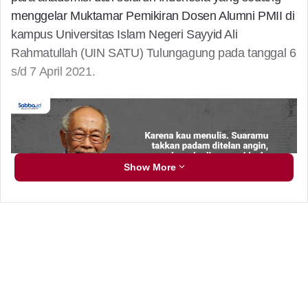
menggelar Muktamar Pemikiran Dosen Alumni PMII di
kampus Universitas Islam Negeri Sayyid Ali
Rahmatullah (UIN SATU) Tulungagung pada tanggal 6
s/d 7 April 2021.
Show More
Deklarasi bersejarah ini dihadiri oleh Ketua Umum PB
IKA PMII KH Akhmad Muqowam. Pembacaan
deklarasi dipimpin oleh Wasekjen PB IKA PMII. Dr HM
Faisal, sekaligus menandai ditutupnya Muktamar
Pemikiran Dosen PMII.