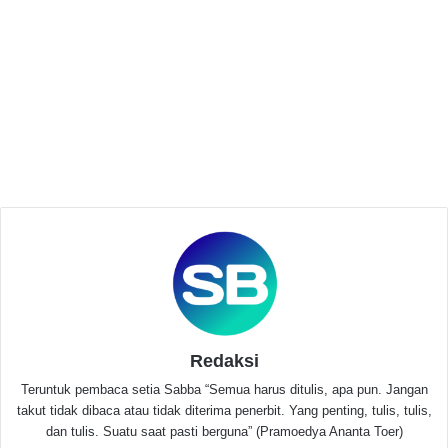
Related Articles
KOPRI PB PMII Cetak Pemimpin Perempuan
Berdaya Saing Global
Juli 1, 2026
PMII Gelar Diskusi, Soroti Krisis Energi dan
Masa Depan Indonesia
April 15, 2026
Tak kurang dari 76 orang dosen ikut menandai
deklarasi berdirinya Asosiasi ini. Beberapa guru besar
Redaksi
dari berbagai kampus di tanah air masih tampak
antusias mengikuti deklarasi.
Teruntuk pembaca setia Sabba “Semua harus ditulis, apa pun. Jangan
takut tidak dibaca atau tidak diterima penerbit. Yang penting, tulis, tulis,
dan tulis. Suatu saat pasti berguna” (Pramoedya Ananta Toer)
“Asosiasi ini merupakan organisasi semi otonom dari