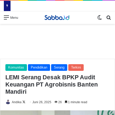
Switch
Se
Menu
Komunitas
Pendidikan
Serang
Terkini
LEMI Serang Desak BPKP Audit
Keuangan PT Agrobisnis Banten
Mandiri
Follow
Andika
Juni 26, 2025
26
1 minute read
on
X