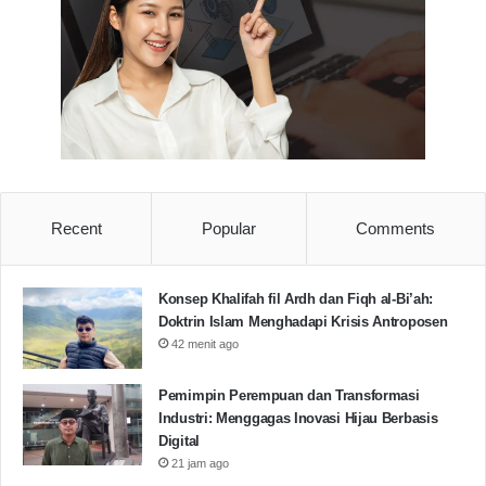
BPKP
HmI Cabang Serang
LEMI
Copy URL
Recent
Popular
Comments
Konsep Khalifah fil Ardh dan Fiqh al-Bi’ah:
Doktrin Islam Menghadapi Krisis Antroposen
42 menit ago
Pemimpin Perempuan dan Transformasi
Industri: Menggagas Inovasi Hijau Berbasis
Digital
21 jam ago