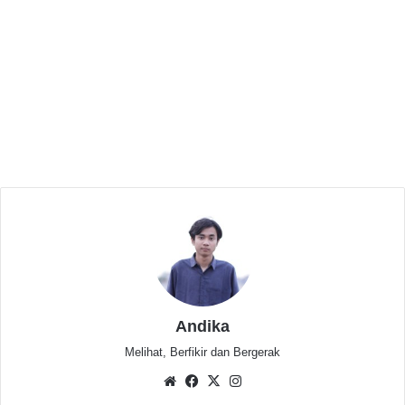
kepada awak media beberapa waktu lalu.
Related Articles
HMI Cabang Serang Dinilai Inkonstitusional,
HMI Komisariat Fasei Mendesak Segera
Laksanakan Konfercab
Juni 16, 2026
Ketua Bidang HMI Cabang Serang Soroti
100 Hari Kerja Bupati Kabupaten Serang
Agustus 4, 2025
“Gubernur Banten sendiri telah menyatakan
Andika
komitmennya untuk mendorong transparansi dan
Melihat, Berfikir dan Bergerak
akuntabilitas di tubuh BUMD, termasuk PT ABM. Maka
Website
Facebook
X
Instagram
dari itu, kami mendesak BPKP agar segera