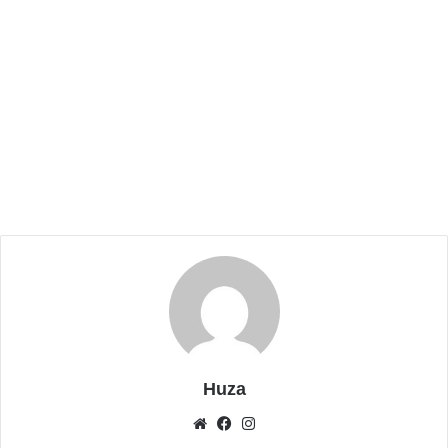
halaman Taman Wisata Air Situ Cipondoh, Rabu
malam 8 Oktober 2025.
Ketua Harian Lembaga Pengembangan Tilawatil
Qur’an (LPTQ) Kota Tangerang, Zuhri Fauzi
mengatakan, pelaksanaan Musabaqah Tilawatil
Qur’an (MTQ) Tingkat Kota Tangerang dipastikan
akan berlanjut ke Kecamatan Ciledug pada tahun
2026.
“Ciledug, Insya Allah mudah-mudahan Ciledug bisa
menyiapkan untuk perhelatan ini,” ujar Zuhri saat
ditemui pada Kamis, 9 Oktober 2025.
Huza
Menurutnya, penunjukan tuan rumah bukan hanya
sekadar urusan lokasi acara, tetapi juga bagian dari
Website
Facebook
Instagram
upaya serius untuk mempersiapkan dan