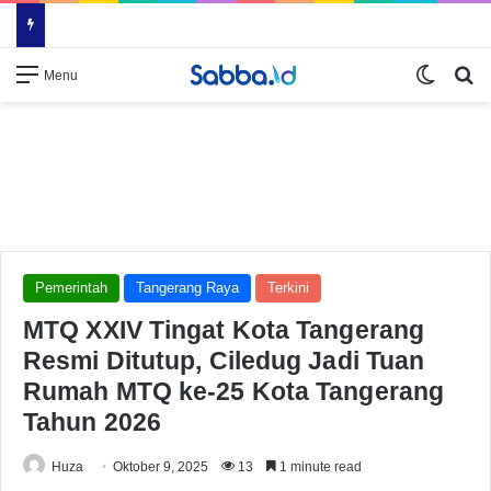
Switch
Se
Menu
Pemerintah
Tangerang Raya
Terkini
MTQ XXIV Tingat Kota Tangerang
Resmi Ditutup, Ciledug Jadi Tuan
Rumah MTQ ke-25 Kota Tangerang
Tahun 2026
Huza
Oktober 9, 2025
13
1 minute read