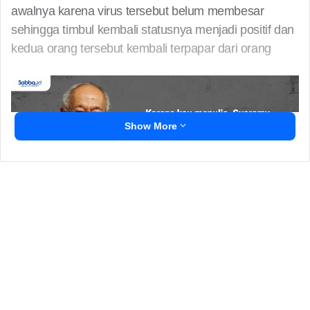
awalnya karena virus tersebut belum membesar
sehingga timbul kembali statusnya menjadi positif dan
kedua orang tersebut kembali terpapar dari orang
Show More
Faisal menambahkan sebetulnya orang yang sudah
terkena virus seharusnya tidak terkena kembali kecuali
virusnya sudah bermutasi atau virusnya tidak
terdeteksi karena masih ada sisa-sisa virus. Apakah
menularkan? Orang yang sudah negatif tidak akan
kembali menularkan, Karena sampai saat ini belum