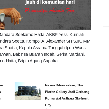
Bandara Soekarno Hatta, AKBP Yessi Kurniati
andara Soetta, Kompol A. Alexander SH S.IK. MM
ra Soetta, Kepala Asrama Tangguh Ipda Waris
rwan, Babinsa Buaran Indah, Serka Mardani,
o Hatta, Briptu Agung Saputra.
an
Resmi Diluncurkan, The
a
Floritz Gallery Jadi Gerbang
n
Komersial Asthara Skyfront
City