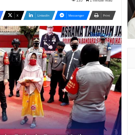
135
1 minute read
X
LinkedIn
Messenger
Print