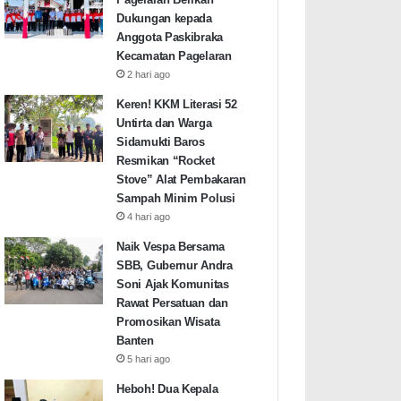
Dukungan kepada
Anggota Paskibraka
Kecamatan Pagelaran
2 hari ago
Keren! KKM Literasi 52
Untirta dan Warga
Sidamukti Baros
Resmikan “Rocket
Stove” Alat Pembakaran
Sampah Minim Polusi
4 hari ago
Naik Vespa Bersama
SBB, Gubernur Andra
Soni Ajak Komunitas
Rawat Persatuan dan
Promosikan Wisata
Banten
5 hari ago
Heboh! Dua Kepala