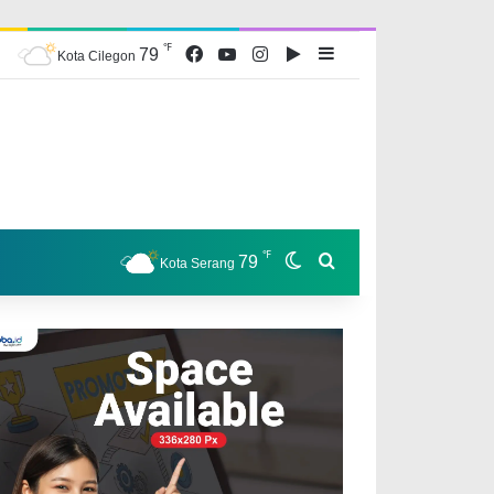
℉
Facebook
YouTube
Instagram
Google Play
Sidebar
79
Kota Cilegon
℉
Switch skin
Search for
79
Kota Serang