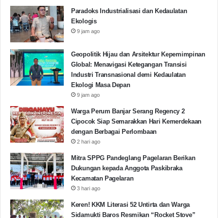
Paradoks Industrialisasi dan Kedaulatan
Ekologis
9 jam ago
Geopolitik Hijau dan Arsitektur Kepemimpinan
Global: Menavigasi Ketegangan Transisi
Industri Transnasional demi Kedaulatan
Ekologi Masa Depan
9 jam ago
Warga Perum Banjar Serang Regency 2
Cipocok Siap Semarakkan Hari Kemerdekaan
dengan Berbagai Perlombaan
2 hari ago
Mitra SPPG Pandeglang Pagelaran Berikan
Dukungan kepada Anggota Paskibraka
Kecamatan Pagelaran
3 hari ago
Keren! KKM Literasi 52 Untirta dan Warga
Sidamukti Baros Resmikan “Rocket Stove”