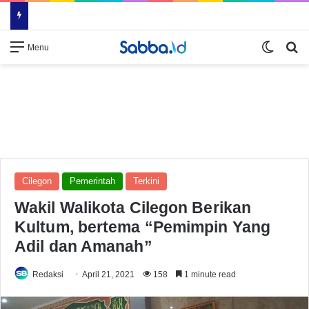
Switch
Se
Menu
Cilegon
Pemerintah
Terkini
Wakil Walikota Cilegon Berikan
Kultum, bertema “Pemimpin Yang
Adil dan Amanah”
Redaksi
April 21, 2021
158
1 minute read