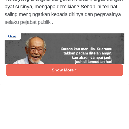
ayat sucinya, mengapa demikian? Sebab ini terlihat
saling mengingatkan kepada dirinya dan pegawainya
selaku pejabat publik .
Show More
Dalam surat an-nisa ayat 58 :
Related Articles
PD Pemuda Muhammadiyah Kota Cilegon
Perkuat Tata Kelola Organisasi, Keberadaan