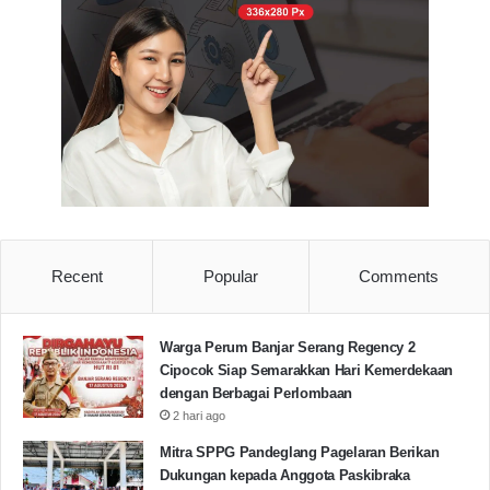
Pemkot Cilegon
Sanuji
Wakil Walikota Cilegon
Copy URL
Recent
Popular
Comments
Warga Perum Banjar Serang Regency 2
Cipocok Siap Semarakkan Hari Kemerdekaan
dengan Berbagai Perlombaan
2 hari ago
Mitra SPPG Pandeglang Pagelaran Berikan
Dukungan kepada Anggota Paskibraka