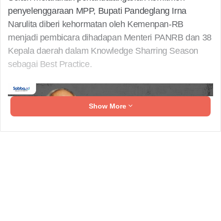
penyelenggaraan MPP, Bupati Pandeglang Irna
Narulita diberi kehormatan oleh Kemenpan-RB
menjadi pembicara dihadapan Menteri PANRB dan 38
Kepala daerah dalam Knowledge Sharring Season
sebagai Best Practice.
Show More
Menjadi pembicara, tentu saja suatu kehormatan dan
kesempatan bagi Bupati Pandeglang Irna Narulita
untuk berbagi pengalaman, sekaligus memberikan
motivasi kepada daerah yang belum memiliki Mall