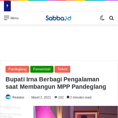
Switch
Se
Menu
Pandeglang
Pemerintah
Terkini
Bupati Irna Berbagi Pengalaman
saat Membangun MPP Pandeglang
Redaksi
Maret 2, 2021
102
2 minutes read