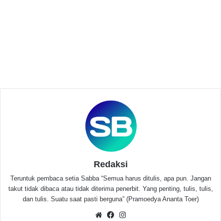
Pelayanan Publik didaerahnya.
Related Articles
AMIRA dan GWI Apresiasi Bupati
Pandeglang, Ahmad Mursidi Dimutasi ke
Staf Ahli untuk Permudah Proses Hukum
Juni 5, 2026
Kritik Keras Pelantikan Ahmad Mursidi Staf
Ahli Bupati di Tengah Status Tersangka
Tabrakan Maut
Mei 29, 2026
Redaksi
Teruntuk pembaca setia Sabba “Semua harus ditulis, apa pun. Jangan
takut tidak dibaca atau tidak diterima penerbit. Yang penting, tulis, tulis,
Dalam kesempatan tersebut, Bupati Irna menceritakan
dan tulis. Suatu saat pasti berguna” (Pramoedya Ananta Toer)
bagaimana proses pembangunan MPP di Kabupaten
Website
Facebook
Instagram
Pandeglang dengan berbagai tahapan yang harus