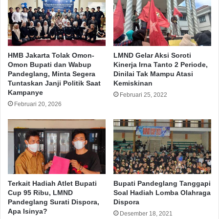
beridiri di Indonesia.
(Rls/Red)
Bupati Pandeglang
Irna Narulita
HMB Jakarta Tolak Omon-
LMND Gelar Aksi Soroti
MPP Pandeglang
Omon Bupati dan Wabup
Kinerja Irna Tanto 2 Periode,
Pandeglang, Minta Segera
Dinilai Tak Mampu Atasi
Tuntaskan Janji Politik Saat
Kemiskinan
Kampanye
Copy URL
Februari 25, 2022
Februari 20, 2026
Terkait Hadiah Atlet Bupati
Bupati Pandeglang Tanggapi
Cup 95 Ribu, LMND
Soal Hadiah Lomba Olahraga
Pandeglang Surati Dispora,
Dispora
Apa Isinya?
Desember 18, 2021