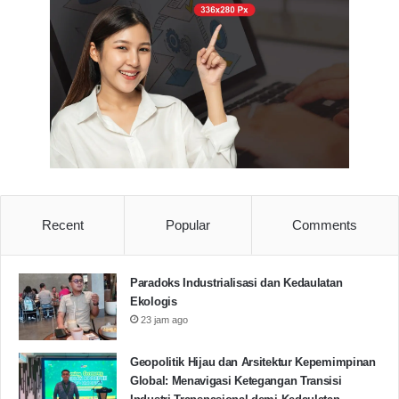
Recent
Popular
Comments
Paradoks Industrialisasi dan Kedaulatan
Ekologis
Dalam waktu yang Sama Vikry Virgiawan Selaku
23 jam ago
Perwakilan kelompok mengucapkan terima kasih
banyak kepada Masyarakat yang telah menerima dan
Geopolitik Hijau dan Arsitektur Kepemimpinan
menyambut dengan senyuman serta memohon maaf
Global: Menavigasi Ketegangan Transisi