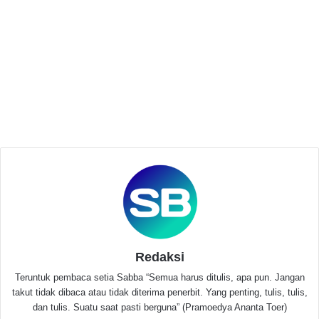
Bambang Setyo Panulisan,ST.,MT., selaku Dosen
Pembimbing sekaligus Pemateri di Acara Loka Karya
tersebut menuturkan, Bahwa Teknologi Solar Sel
sudah ditemukan sejak lama dan pengaplikasiannya
cukup mudah tetapi Masyarakat Indonesia lebih
Redaksi
memilih listrik PLN daripada Solar Sel karena
Teruntuk pembaca setia Sabba “Semua harus ditulis, apa pun. Jangan
kurangnya edukasi dan informasi ditengah
takut tidak dibaca atau tidak diterima penerbit. Yang penting, tulis, tulis,
Masyarakat.
dan tulis. Suatu saat pasti berguna” (Pramoedya Ananta Toer)