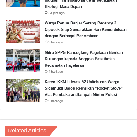
jika apa yang didiberikan oleh Mahasiswa terhadap
Industri Transnasional demi Kedaulatan
Ekologi Masa Depan
Desa Kurang maksimal.
(Dik/Red)
23 jam ago
Warga Perum Banjar Serang Regency 2
KKM 2021 Uniba
KKM 67 Uniba
Cipocok Siap Semarakkan Hari Kemerdekaan
dengan Berbagai Perlombaan
KKM Uniba
Solar Sel
UNIBA
3 hari ago
Mitra SPPG Pandeglang Pagelaran Berikan
Dukungan kepada Anggota Paskibraka
Copy URL
Kecamatan Pagelaran
4 hari ago
Keren! KKM Literasi 52 Untirta dan Warga
Sidamukti Baros Resmikan “Rocket Stove”
Alat Pembakaran Sampah Minim Polusi
5 hari ago
Related Articles