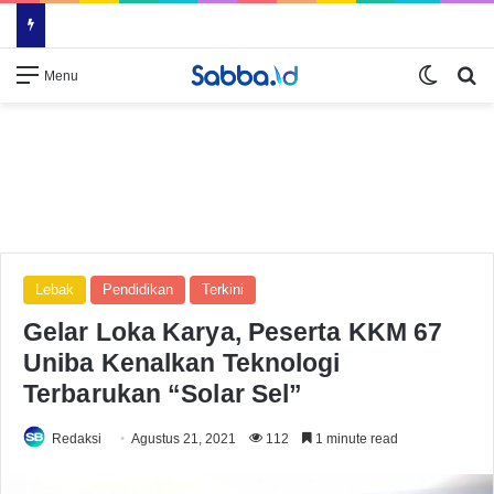
Switch
Se
Menu
Lebak
Pendidikan
Terkini
Gelar Loka Karya, Peserta KKM 67
Uniba Kenalkan Teknologi
Terbarukan “Solar Sel”
Redaksi
Agustus 21, 2021
112
1 minute read