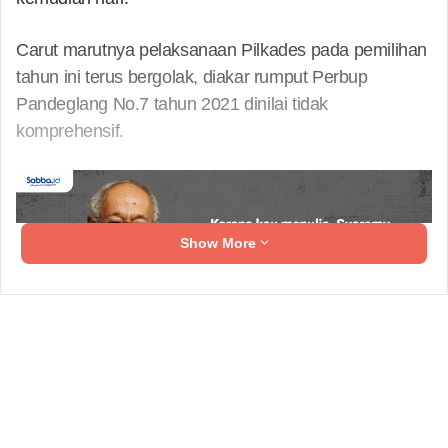
Carut marutnya pelaksanaan Pilkades pada pemilihan
tahun ini terus bergolak, diakar rumput Perbup
Pandeglang No.7 tahun 2021 dinilai tidak
komprehensif.
Show More
Diantaranya adalah terkait skema gugatan atau
banding. Hal ini dirasa perlu bagi bakal calon,
bilamana ada keputusan yang dikeluarkan oleh Panitia
Kecamatan dan salah satu bakal calon ingin