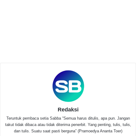
mengajukan banding atas keputusan yang di
keluarkannya.
Related Articles
GMNI Serang Sikapi Pegawai SPPG yang
Cabuli Bocah SD di Cikeusal
April 27, 2026
DPD GMNI Banten Resmi Dilantik, Usung
Tema Membumikan Pancasila di Tanah
Jawara
Februari 14, 2026
Redaksi
Selanjutnya adalah mengenai bagaimana skema
Teruntuk pembaca setia Sabba “Semua harus ditulis, apa pun. Jangan
takut tidak dibaca atau tidak diterima penerbit. Yang penting, tulis, tulis,
pengawasan dalam perbup tersebut tidak diatur, tentu
dan tulis. Suatu saat pasti berguna” (Pramoedya Ananta Toer)
menjadi hal yang amat urgent, bagaimana dalam