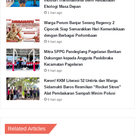
Industri Transnasional demi Kedaulatan
menjalankan tugas dan fungsi serta tanggung
Ekologi Masa Depan
jawabnya sebagai controling maka perlu di ingat harus
1 hari ago
berani menginterupsi Bupati Pandeglang untuk segera
Warga Perum Banjar Serang Regency 2
merevisi Perbup tentang Pilkades tersebut” jelas Yusuf
Cipocok Siap Semarakkan Hari Kemerdekaan
dalam keterangannya, Senin (5/7).
(Puja/Red)
dengan Berbagai Perlombaan
4 hari ago
Mitra SPPG Pandeglang Pagelaran Berikan
DPRD Pandeglang
GMNI
Dukungan kepada Anggota Paskibraka
Kecamatan Pagelaran
GMNI Pandeglang
Pilkades
4 hari ago
Keren! KKM Literasi 52 Untirta dan Warga
Pilkades Pandeglang
Sidamukti Baros Resmikan “Rocket Stove”
Alat Pembakaran Sampah Minim Polusi
6 hari ago
Copy URL
Related Articles