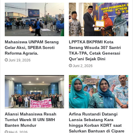
144 titik di wilayah Banten.
Sementara untuk kegiatan Re-Opening Klinik PKU
Muhammadiyah tak lupa diadakan Bakti Sosial
Santunan Yatim, Pengobatan Gratis Dhuafa dan
Mahasiswa UNPAM Serang
LPPTKA BKPRMI Kota
Khitanan Massal.
(Idr/Red)
Gelar Aksi, SPEBA Soroti
Serang Wisuda 307 Santri
Reforma Agraria.
TKA-TPA, Cetak Generasi
Qur’ani Sejak Dini
Juni 19, 2026
Bank Sampah
Kota Serang
Juni 2, 2026
Muhamadiyah
Sampah Digital
Copy URL
Aliansi Mahasiswa Resah
Arfina Rustandi Datangi
Tuntut Warek III UIN SMH
Lansia Sebatang Kara
Banten Mundur
hingga Korban KDRT saat
Salurkan Bantuan di Cipare
Mei 6, 2026