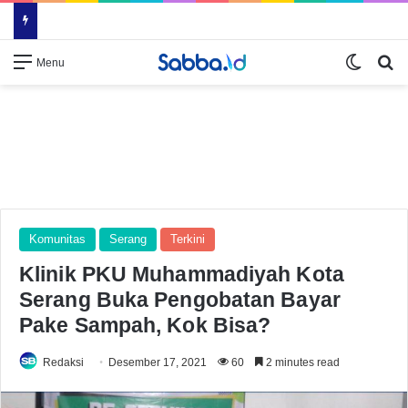
Switch
Se
Menu
Komunitas
Serang
Terkini
Klinik PKU Muhammadiyah Kota
Serang Buka Pengobatan Bayar
Pake Sampah, Kok Bisa?
Redaksi
Desember 17, 2021
60
2 minutes read