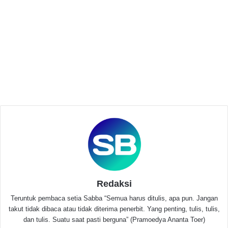
Related Articles
Warga Perum Banjar Serang Regency 2
Cipocok Siap Semarakkan Hari
Kemerdekaan dengan Berbagai Perlombaan
5 hari ago
Sidang Pledoi Kasus Demo Agustus 2025
Digelar, Terdakwa Mohon Putusan Seadil-
adilnya
Juli 8, 2026
Redaksi
Salam sambutannya. Hamsin selaku ketua
Muhammadiyah Kota Serang, menyampaikan “klinik
Teruntuk pembaca setia Sabba “Semua harus ditulis, apa pun. Jangan
takut tidak dibaca atau tidak diterima penerbit. Yang penting, tulis, tulis,
PKU Muhammadiyah Kota Serang berkomitmen untuk
dan tulis. Suatu saat pasti berguna” (Pramoedya Ananta Toer)
membantu masyarakat mendapatkan layanan