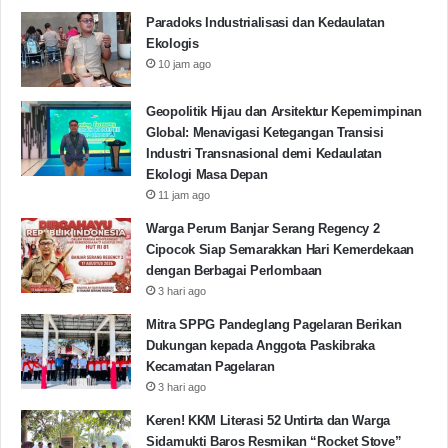
Paradoks Industrialisasi dan Kedaulatan
Ekologis
10 jam ago
Geopolitik Hijau dan Arsitektur Kepemimpinan
Global: Menavigasi Ketegangan Transisi
Industri Transnasional demi Kedaulatan
Ekologi Masa Depan
11 jam ago
Warga Perum Banjar Serang Regency 2
Cipocok Siap Semarakkan Hari Kemerdekaan
dengan Berbagai Perlombaan
3 hari ago
Mitra SPPG Pandeglang Pagelaran Berikan
Dukungan kepada Anggota Paskibraka
Kecamatan Pagelaran
3 hari ago
Keren! KKM Literasi 52 Untirta dan Warga
Sidamukti Baros Resmikan “Rocket Stove”