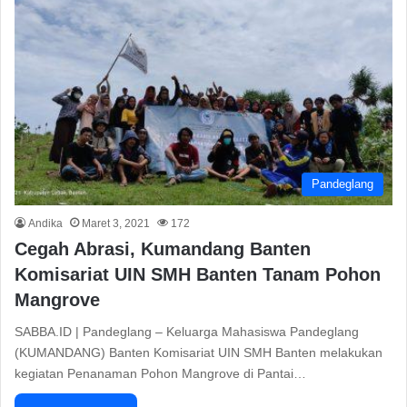
Pandeglang
Andika
Maret 3, 2021
172
Cegah Abrasi, Kumandang Banten
Komisariat UIN SMH Banten Tanam Pohon
Mangrove
SABBA.ID | Pandeglang – Keluarga Mahasiswa Pandeglang
(KUMANDANG) Banten Komisariat UIN SMH Banten melakukan
kegiatan Penanaman Pohon Mangrove di Pantai…