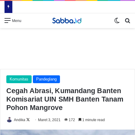
Switch
Se
Menu
Komunitas
Pandeglang
Cegah Abrasi, Kumandang Banten
Komisariat UIN SMH Banten Tanam
Pohon Mangrove
Follow
Andika
Maret 3, 2021
172
1 minute read
on
X