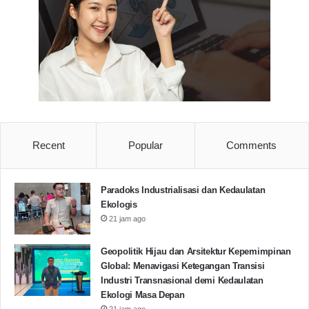
Yana masyarakat Sindangkerta.
Selain itu Yana juga berharap agar pohon mangrove
yang sudah ditanami ini bisa cepat tumbuh.
“Mudah-mudahan pohonnya bisa cepat tumbuh,
karena untuk menanggulangi kemungkinan bencana
Recent
Popular
Comments
yang Pandeglang selatan ini, dan tentunya kami akan
menjaga dan memperhatikan pohon mangrove yang
sudah kita tanam bersama.”tutup Yana.
(Wisnu/Red)
Paradoks Industrialisasi dan Kedaulatan
Ekologis
21 jam ago
Cegah Abrasi
Kumandang UIN
Geopolitik Hijau dan Arsitektur Kepemimpinan
Global: Menavigasi Ketegangan Transisi
Mangrove
Pantai Selatan pandeglang
Industri Transnasional demi Kedaulatan
Ekologi Masa Depan
21 jam ago