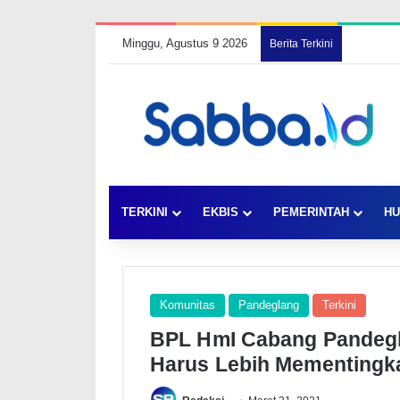
Minggu, Agustus 9 2026
Berita Terkini
TERKINI
EKBIS
PEMERINTAH
HU
Komunitas
Pandeglang
Terkini
BPL HmI Cabang Pandeg
Harus Lebih Mementingk