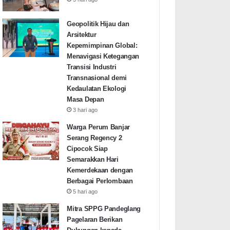
Geopolitik Hijau dan
Arsitektur
Kepemimpinan Global:
Menavigasi Ketegangan
Transisi Industri
Transnasional demi
Kedaulatan Ekologi
Masa Depan
3 hari ago
Warga Perum Banjar
Serang Regency 2
Cipocok Siap
Semarakkan Hari
Kemerdekaan dengan
Berbagai Perlombaan
5 hari ago
Mitra SPPG Pandeglang
Pagelaran Berikan