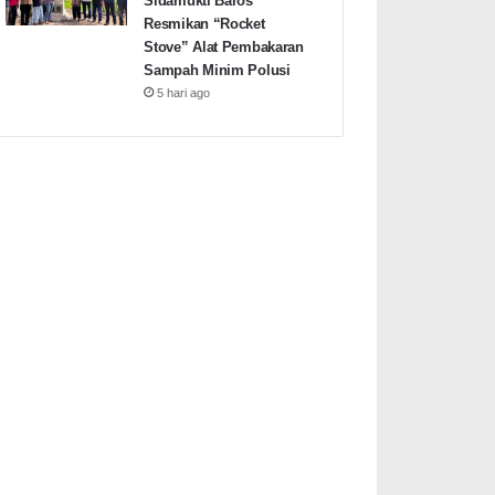
Sidamukti Baros
Resmikan “Rocket
Stove” Alat Pembakaran
Sampah Minim Polusi
5 hari ago