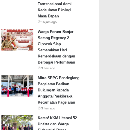
Transnasional demi
Kedaulatan Ekologi
Masa Depan
16 jam ago
Warga Perum Banjar
Serang Regency 2
Cipocok Siap
Semarakkan Hari
Kemerdekaan dengan
Berbagai Perlombaan
3 hari ago
Mitra SPPG Pandeglang
Pagelaran Berikan
Dukungan kepada
Anggota Paskibraka
Kecamatan Pagelaran
3 hari ago
Keren! KKM Literasi 52
Untirta dan Warga