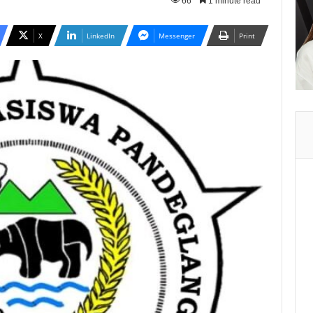
66
1 minute read
X
LinkedIn
Messenger
Print