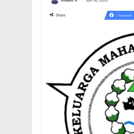
Follow
Andika
Juni 30, 2026
on
X
Share
Facebook