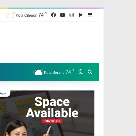
℉
Facebook
YouTube
Instagram
Google Play
Sidebar
74
Kota Cilegon
℉
Switch skin
Search for
74
Kota Serang