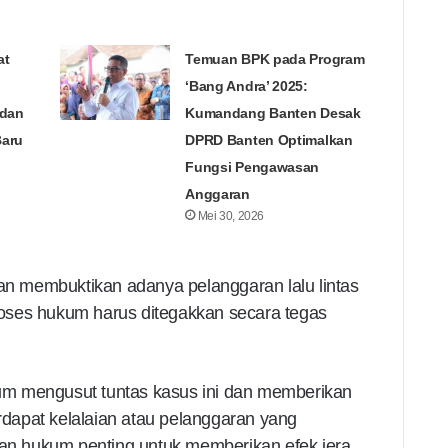
at
Temuan BPK pada Program
‘Bang Andra’ 2025:
 dan
Kumandang Banten Desak
Baru
DPRD Banten Optimalkan
Fungsi Pengawasan
Anggaran
Mei 30, 2026
kan membuktikan adanya pelanggaran lalu lintas
oses hukum harus ditegakkan secara tegas
m mengusut tuntas kasus ini dan memberikan
erdapat kelalaian atau pelanggaran yang
 hukum penting untuk memberikan efek jera,