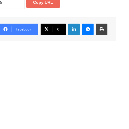
Copy URL
LinkedIn
Messenger
Print
Facebook
X