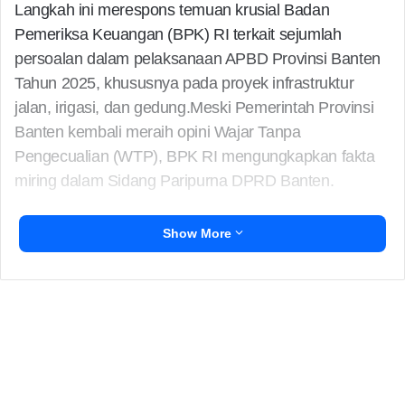
Langkah ini merespons temuan krusial Badan
Pemeriksa Keuangan (BPK) RI terkait sejumlah
persoalan dalam pelaksanaan APBD Provinsi Banten
Tahun 2025, khususnya pada proyek infrastruktur
jalan, irigasi, dan gedung.Meski Pemerintah Provinsi
Banten kembali meraih opini Wajar Tanpa
Pengecualian (WTP), BPK RI mengungkapkan fakta
miring dalam Sidang Paripurna DPRD Banten.
Show More
Kepala V BPK RI, Boby Adityo Rizaldi, memaparkan
adanya ketidaksesuaian spesifikasi kontrak pada 13
paket pekerjaan jalan desa dalam Program Bangun
Jalan Desa Sejahtera (Bang Andra), program
unggulan Gubernur Andra Soni dan Wakil Gubernur
Achmad Dimyati Natakusumah.