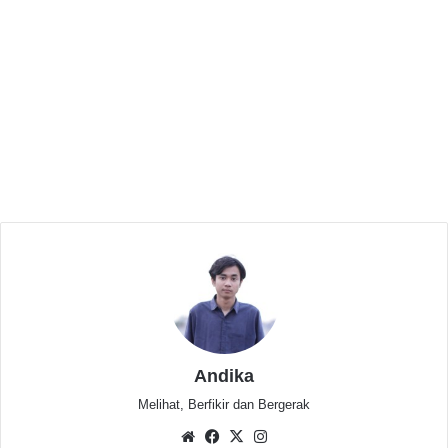
Related Articles
Monitoring Program Sekolah Gratis,
Gubernur Banten Andra Soni Ajak Siswa
Belajar dengan Baik
3 minggu ago
KUMANDANG Komisariat UIN SMH Banten
Gelar Pelantikan, Upgrading, dan Rapat
Kerja Pengurus Baru
Juli 5, 2026
Selain itu, ditemukan pula 23 pekerjaan jalan dan
Andika
jaringan irigasi yang menyimpang dari spesifikasi
Melihat, Berfikir dan Bergerak
teknis, serta proyek gedung di empat perangkat
Website
Facebook
X
Instagram
daerah yang tidak sesuai ketentuan.