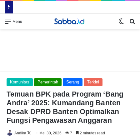
Switch
Se
Menu
Komunitas
Pemerintah
Serang
Terkini
Temuan BPK pada Program ‘Bang
Andra’ 2025: Kumandang Banten
Desak DPRD Banten Optimalkan
Fungsi Pengawasan Anggaran
Follow
Andika
Mei 30, 2026
7
2 minutes read