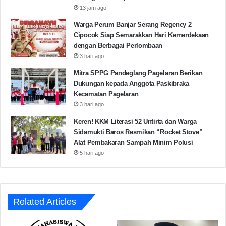
standar kontrak,” pungkas M. Khoirul Bahari.
13 jam ago
Warga Perum Banjar Serang Regency 2
Melalui rilis ini, KUMANDANG Banten menyatakan
Cipocok Siap Semarakkan Hari Kemerdekaan
akan terus mengawal tindak lanjut temuan BPK ini dan
dengan Berbagai Perlombaan
3 hari ago
menagih langkah nyata dari DPRD Provinsi Banten
dalam membela kepentingan publik.
Mitra SPPG Pandeglang Pagelaran Berikan
Dukungan kepada Anggota Paskibraka
Kecamatan Pagelaran
3 hari ago
Gubernur Banten
Infrastruktur
Keren! KKM Literasi 52 Untirta dan Warga
Kumandang Banten
Sidamukti Baros Resmikan “Rocket Stove”
Alat Pembakaran Sampah Minim Polusi
5 hari ago
Copy URL
Related Articles