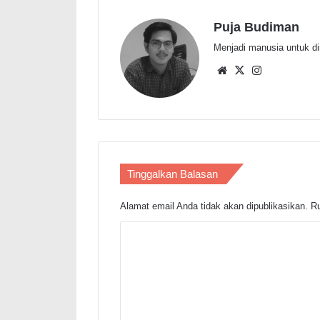
Puja Budiman
Menjadi manusia untuk d
Website
X
Instagram
Tinggalkan Balasan
Alamat email Anda tidak akan dipublikasikan.
Ru
K
o
m
e
n