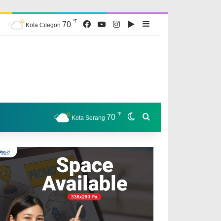
℉
Facebook
YouTube
Instagram
Google Play
Sidebar
70
Kota Cilegon
℉
Switch skin
Search for
70
Kota Serang