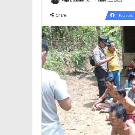
Follow
Puja Budiman
Maret 11, 2021
on
X
Share
Facebook