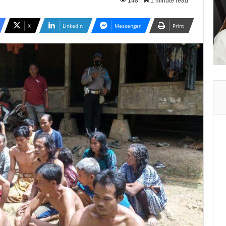
148
1 minute read
X
LinkedIn
Messenger
Print