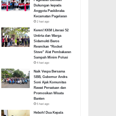
Dukungan kepada
Anggota Paskibraka
Kecamatan Pagelaran
2 hari ago
Keren! KKM Literasi 52
Untirta dan Warga
Sidamukti Baros
Resmikan “Rocket
Stove” Alat Pembakaran
Sampah Minim Polusi
4 hari ago
Naik Vespa Bersama
SBB, Gubernur Andra
Soni Ajak Komunitas
Rawat Persatuan dan
Promosikan Wisata
Banten
5 hari ago
Heboh! Dua Kepala