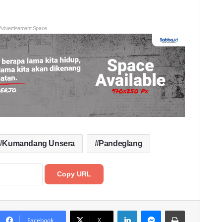
Advertisement Space
Kumandang Unsera
Pandeglang
Copy URL
LinkedIn
Messenger
Print
Facebook
X