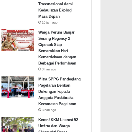
Transnasional demi
Kedaulatan Ekologi
Masa Depan
10 jam ago
Warga Perum Banjar
Serang Regency 2
Cipocok Siap
Semarakkan Hari
Kemerdekaan dengan
Berbagai Perlombaan
3 hari ago
Mitra SPPG Pandeglang
Pagelaran Berikan
Dukungan kepada
Anggota Paskibraka
Kecamatan Pagelaran
3 hari ago
Keren! KKM Literasi 52
Untirta dan Warga