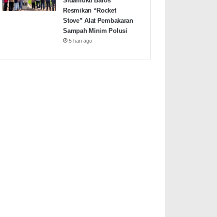
Sidamukti Baros
Resmikan “Rocket
Stove” Alat Pembakaran
Sampah Minim Polusi
5 hari ago