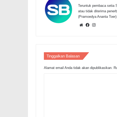
Teruntuk pembaca setia S
atau tidak diterima penerbi
(Pramoedya Ananta Toer)
Website
Facebook
Instagram
Tinggalkan Balasan
Alamat email Anda tidak akan dipublikasikan.
Ru
K
o
m
e
n
t