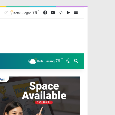
℉
Facebook
YouTube
Instagram
Google Play
Sidebar
76
Kota Cilegon
℉
Switch skin
Search for
76
Kota Serang