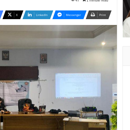
47
1 minute read
X
LinkedIn
Messenger
Print